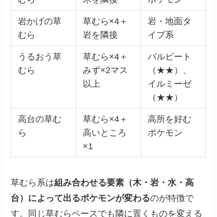
岩かげの草
草むら×4＋
岩・地面タ
むら
岩を隣接
イプ系
うるおう草
草むら×4＋
バルビート
むら
みず×2マス
（★★）、
以上
イルミーゼ
（★★）
高台の草む
草むら×4＋
高所を好む
ら
高いところ
ポケモン
×1
草むら系は
組み合わせる要素（木・岩・水・高
台）によって出るポケモンが変わる
のが特徴で
す。同じ草むらベースでも隣に置くものを変える