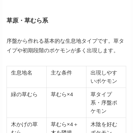
草原・草むら系
序盤から作れる基本的な生息地タイプです。草タ
イプや初期段階のポケモンが多く出現します。
生息地名
主な条件
出現しやす
いポケモン
緑の草むら
草むら×4
草タイプ
系・序盤ポ
ケモン
木かげの草
草むら×4＋
木陰を好む
むら
木を隣接
ポケモン