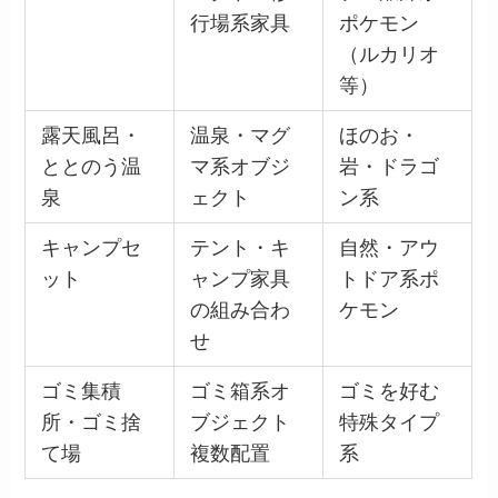
行場系家具
ポケモン
（ルカリオ
等）
露天風呂・
温泉・マグ
ほのお・
ととのう温
マ系オブジ
岩・ドラゴ
泉
ェクト
ン系
キャンプセ
テント・キ
自然・アウ
ット
ャンプ家具
トドア系ポ
の組み合わ
ケモン
せ
ゴミ集積
ゴミ箱系オ
ゴミを好む
所・ゴミ捨
ブジェクト
特殊タイプ
て場
複数配置
系