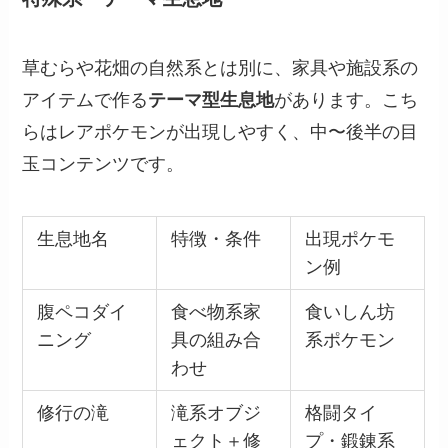
草むらや花畑の自然系とは別に、家具や施設系の
アイテムで作る
テーマ型生息地
があります。こち
らはレアポケモンが出現しやすく、中〜後半の目
玉コンテンツです。
生息地名
特徴・条件
出現ポケモ
ン例
腹ペコダイ
食べ物系家
食いしん坊
ニング
具の組み合
系ポケモン
わせ
修行の滝
滝系オブジ
格闘タイ
ェクト＋修
プ・鍛錬系