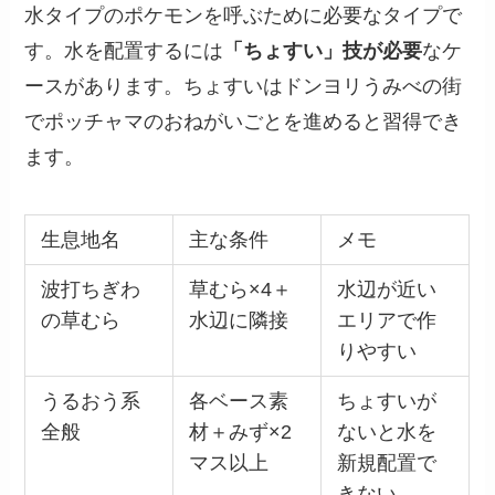
水タイプのポケモンを呼ぶために必要なタイプで
す。水を配置するには
「ちょすい」技が必要
なケ
ースがあります。ちょすいはドンヨリうみべの街
でポッチャマのおねがいごとを進めると習得でき
ます。
生息地名
主な条件
メモ
波打ちぎわ
草むら×4＋
水辺が近い
の草むら
水辺に隣接
エリアで作
りやすい
うるおう系
各ベース素
ちょすいが
全般
材＋みず×2
ないと水を
マス以上
新規配置で
きない