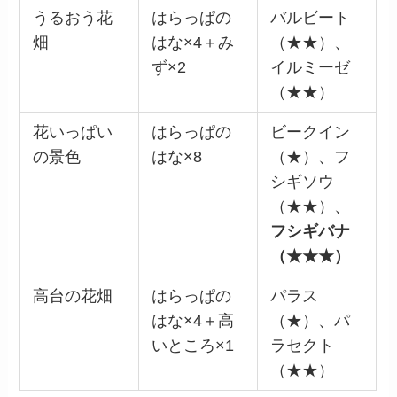
うるおう花
はらっぱの
バルビート
畑
はな×4＋み
（★★）、
ず×2
イルミーゼ
（★★）
花いっぱい
はらっぱの
ビークイン
の景色
はな×8
（★）、フ
シギソウ
（★★）、
フシギバナ
（★★★）
高台の花畑
はらっぱの
パラス
はな×4＋高
（★）、パ
いところ×1
ラセクト
（★★）