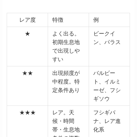
レア度
特徴
例
★
よく出る。
ビークイ
初期生息地
ン、パラス
で出現しや
すい
★★
出現頻度が
バルビー
中程度。特
ト、イルミ
定条件あり
ーゼ、フシ
ギソウ
★★★
レア。天
フシギバ
候・時間
ナ、レア進
帯・生息地
化系