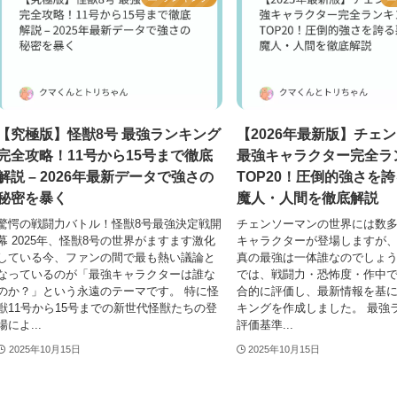
【究極版】怪獣8号 最強ランキング
【2026年最新版】チェ
完全攻略！11号から15号まで徹底
最強キャラクター完全ラ
解説 – 2026年最新データで強さの
TOP20！圧倒的強さを
秘密を暴く
魔人・人間を徹底解説
驚愕の戦闘力バトル！怪獣8号最強決定戦開
チェンソーマンの世界には数
幕 2025年、怪獣8号の世界がますます激化
キャラクターが登場しますが
している今、ファンの間で最も熱い議論と
真の最強は一体誰なのでしょ
なっているのが「最強キャラクターは誰な
では、戦闘力・恐怖度・作中
のか？」という永遠のテーマです。 特に怪
合的に評価し、最新情報を基
獣11号から15号までの新世代怪獣たちの登
キングを作成しました。 最強
場によ...
評価基準...
2025年10月15日
2025年10月15日