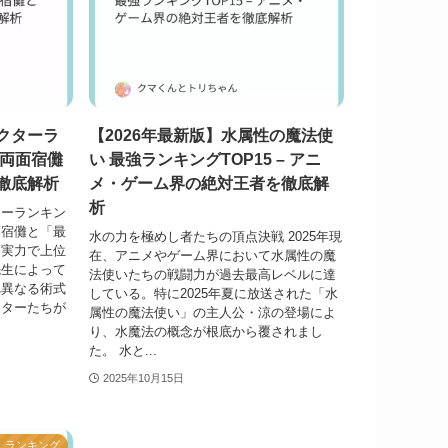
クターラ
【2026年最新版】水属性の魔法使
｜両面宿儺
い 最強ランキングTOP15 – アニ
徹底解析
メ・ゲーム界の絶対王者を徹底解
析
ターランキン
面宿儺と「最
水の力を極めし者たちの頂点決戦 2025年現
な実力で上位
在、アニメやゲーム界において水属性の魔
先生によって
法使いたちの戦闘力が過去最高レベルに達
れ異なる術式
している。特に2025年夏に放送された「水
クターたちが
属性の魔法使い」の主人公・涼の登場によ
り、水魔法の概念が根底から覆されまし
た。 水と...
2025年10月15日
ランキング