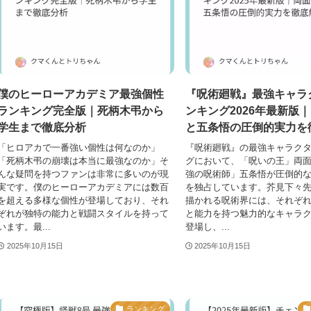
僕のヒーローアカデミア最強個性
『呪術廻戦』最強キャラ
ランキング完全版｜死柄木弔から
ンキング2026年最新版
学生まで徹底分析
と五条悟の圧倒的実力を
「ヒロアカで一番強い個性は何なのか」
『呪術廻戦』の最強キャラク
「死柄木弔の崩壊は本当に最強なのか」そ
グにおいて、「呪いの王」両
んな疑問を持つファンは非常に多いのが現
強の呪術師」五条悟が圧倒的
実です。僕のヒーローアカデミアには数百
を独占しています。芥見下々
を超える多様な個性が登場しており、それ
描かれる呪術界には、それぞ
ぞれが独特の能力と戦闘スタイルを持って
と能力を持つ魅力的なキャラ
います。最...
登場し、...
2025年10月15日
2025年10月15日
ランキング