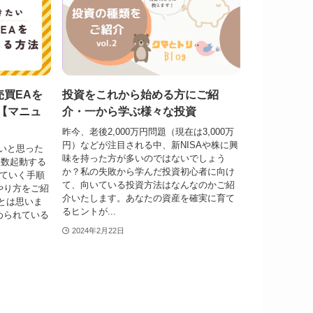
売買EAを
投資をこれから始める方にご紹
【マニュ
介・一から学ぶ様々な投資
昨今、老後2,000万円問題（現在は3,000万
円）などが注目される中、新NISAや株に興
たいと思った
味を持った方が多いのではないでしょう
複数起動する
か？私の失敗から学んだ投資初心者に向け
っていく手順
て、向いている投資方法はなんなのかご紹
やり方をご紹
介いたします。あなたの資産を確実に育て
だとは思いま
るヒントが...
められている
2024年2月22日