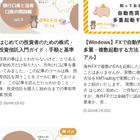
はじめての投資者のための株式・
【Windows】FXで自動
投資信託入門ガイド：手順と基準
多重・複数起動する方法
アル】
投資の事はよくわからないけど、とりあえ
ず始め方だけ知りたい。方向けに記事を書
海外FXで複数のEAを起動し
いてみました。 この記事のゴールは株、投
ことはありませんか。実際に
資信託を買うことをゴールに書いておりま
方法をXMTradingで実際に行
す。 この記事を読んだたらわかること ・
をご紹介いたします。 実際に
株、投資信託を購入し始めるまでの事前準
介 はじめに 始めに、ご存知
備 投資...
すが、海外FXでは金融庁に認
業者か、否...
2024年3月4日
2024年2月25日
投資