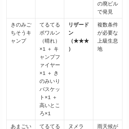
の廃ビル
で発見
きのみご
てるてる
リザード
複数条件
ちそうキ
ポワルン
ン
が必要な
ャンプ
（晴れ）
（★★★
上級生息
×1 ＋ キ
）
地
ャンプフ
ァイヤー
×1 ＋ き
のみいり
バスケッ
ト×1 ＋
高いとこ
ろ×1
あまごい
てるてる
ヌメラ
雨天候が