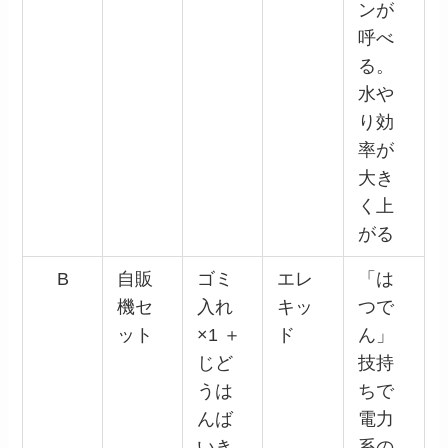
ンが
呼べ
る。
水や
り効
率が
大き
く上
がる
B
自販
ゴミ
エレ
「は
機セ
入れ
キッ
つで
ット
×1 ＋
ド
ん」
じど
技持
うは
ちで
んば
電力
いき
系の