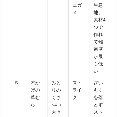
ニガ
生息
メ
地。
素材4
つで
作れ
て難
易度
が最
も低
い
S
木か
みど
スト
ざい
げの
りの
ライ
もく
草む
くさ
ク
を落
ら
×4 ＋
とす
大き
スト