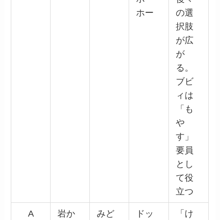
ホー
の選
択肢
が広
が
る。
ブビ
ィは
「も
や
す」
要員
とし
て役
立つ
A
岩か
みど
ドッ
「け