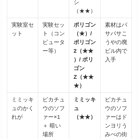
シ
（★★）
実験室セ
実験セッ
ポリゴン
素材はパ
ット
ト（コン
（★）/
サパサこ
ピュータ
ポリゴン
うやの廃
ー等）
2（★★
ビル内で
）/ ポリ
入手
ゴン
Z（★★
★）
ミミッキ
ピカチュ
ミミッキ
ピカチュ
ュのかく
ウのソフ
ュ
ウのソフ
れが
ァー×1
（★★）
ァーはド
＋ 暗い
ンヨリう
場所
みべの街