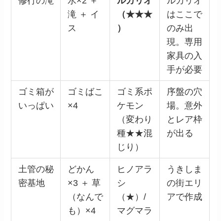
修行の滝
水×2 ＋
ルカリオ
ルカリオ
滝 ＋ イ
（★★★
はここで
ス
）
のみ出
現。専用
家具の入
手が必要
ゴミ箱が
ゴミばこ
ゴミ系ポ
序盤の穴
いっぱい
×4
ケモン
場。意外
（変わり
とレア枠
種★★混
が出る
じり）
土管の秘
どかん
ヒノアラ
うきしま
密基地
×3 ＋ 草
シ
の街エリ
（なんで
（★）/
アで作成
も）×4
マグマラ