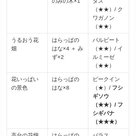
のみの木×1
タス
（★★）/ ク
ワガノン
（★★）
うるおう花
はらっぱの
バルビート
畑
はな×4 ＋ み
（★★）/ イ
ず×2
ルミーゼ
（★★）
花いっぱい
はらっぱの
ビークイン
の景色
はな×8
（★）/
フシ
ギソウ
（★★）/ フ
シギバナ
（★★★）
高台の花畑
はらっぱの
パラス