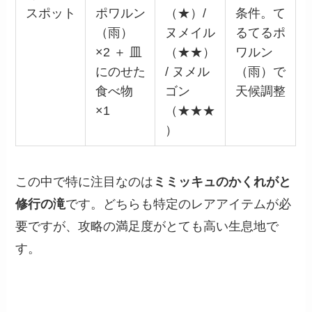
スポット
ポワルン
（★）/
条件。て
（雨）
ヌメイル
るてるポ
×2 ＋ 皿
（★★）
ワルン
にのせた
/ ヌメル
（雨）で
食べ物
ゴン
天候調整
×1
（★★★
）
この中で特に注目なのは
ミミッキュのかくれがと
修行の滝
です。どちらも特定のレアアイテムが必
要ですが、攻略の満足度がとても高い生息地で
す。