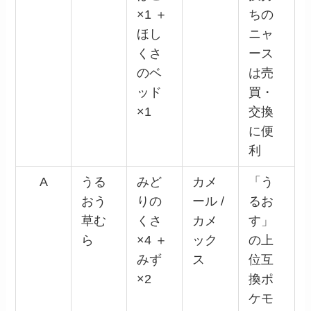
×1 ＋
ちの
ほし
ニャ
くさ
ース
のベ
は売
ッド
買・
×1
交換
に便
利
A
うる
みど
カメ
「う
おう
りの
ール /
るお
草む
くさ
カメ
す」
ら
×4 ＋
ック
の上
みず
ス
位互
×2
換ポ
ケモ