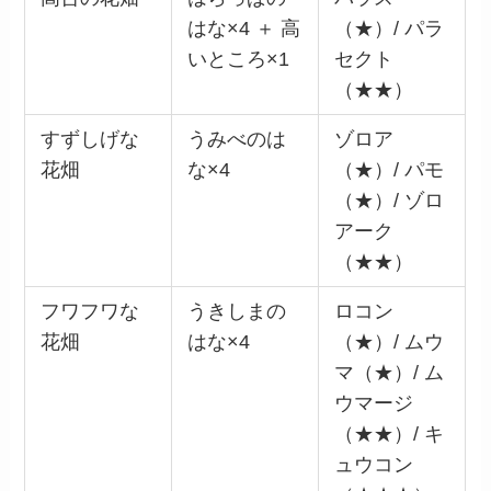
はな×4 ＋ 高
（★）/ パラ
いところ×1
セクト
（★★）
すずしげな
うみべのは
ゾロア
花畑
な×4
（★）/ パモ
（★）/ ゾロ
アーク
（★★）
フワフワな
うきしまの
ロコン
花畑
はな×4
（★）/ ムウ
マ（★）/ ム
ウマージ
（★★）/ キ
ュウコン