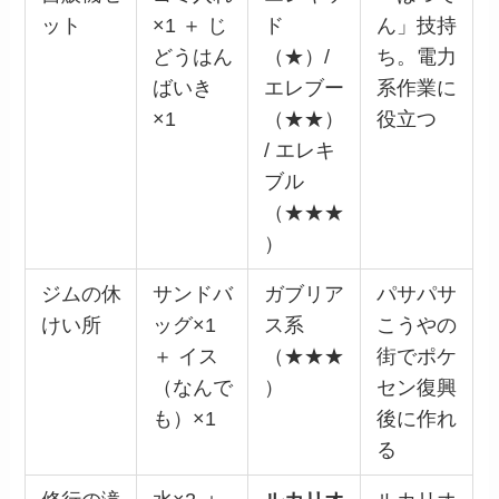
ット
×1 ＋ じ
ド
ん」技持
どうはん
（★）/
ち。電力
ばいき
エレブー
系作業に
×1
（★★）
役立つ
/ エレキ
ブル
（★★★
）
ジムの休
サンドバ
ガブリア
パサパサ
けい所
ッグ×1
ス系
こうやの
＋ イス
（★★★
街でポケ
（なんで
）
セン復興
も）×1
後に作れ
る