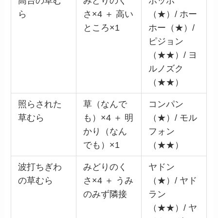
高台の草む
みどりのく
ポッポ
ら
さ×4 ＋ 高い
（★）/ ホー
ところ×1
ホー（★）/
ピジョン
（★★）/ ヨ
ルノズク
（★★）
照らされた
草（なんで
コンパン
草むら
も）×4 ＋ 明
（★）/ モル
かり（なん
フォン
でも）×1
（★★）
波打ちぎわ
みどりのく
ヤドン
の草むら
さ×4 ＋ うみ
（★）/ ヤド
のみず隣接
ラン
（★★）/ ヤ