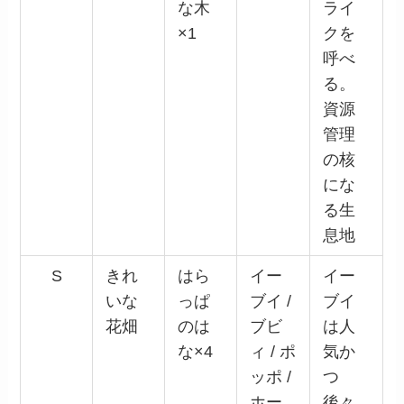
な木
ライ
×1
クを
呼べ
る。
資源
管理
の核
にな
る生
息地
S
きれ
はら
イー
イー
いな
っぱ
ブイ /
ブイ
花畑
のは
ブビ
は人
な×4
ィ / ポ
気か
ッポ /
つ
ホー
後々