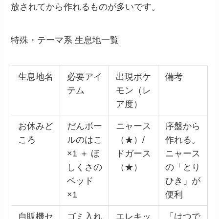
放されてから作れるものが多いです。
特殊・テーマ系 生息地一覧
生息地名
必要アイ
出現ポケ
備考
テム
モン（レ
ア度）
お休みど
だんボー
ニャース
序盤から
ころ
ルのはこ
（★）/
作れる。
×1 ＋ ほ
ドガース
ニャース
しくさの
（★）
の「とり
ベッド
ひき」が
×1
便利
自販機セ
ゴミ入れ
エレキッ
「はつで