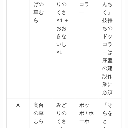
げの
りの
コラ
んち
草む
くさ
ー
く」
ら
×4 ＋
技持
おお
ちの
きな
ドッ
いし
コラ
×1
ーは
序盤
の建
設作
業に
必須
A
高台
みど
ポッ
「そ
の草
りの
ポ / ホ
らを
むら
くさ
ーホ
と