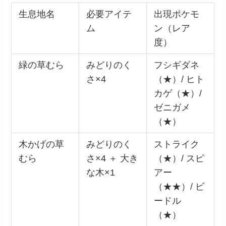
生息地名
必要アイテ
出現ポケモ
ム
ン（レア
度）
緑の草むら
みどりのく
フシギダネ
さ×4
（★）/ ヒト
カゲ（★）/
ゼニガメ
（★）
木かげの草
みどりのく
ストライク
むら
さ×4 ＋ 大き
（★）/ スピ
な木×1
アー
（★★）/ ビ
ードル
（★）