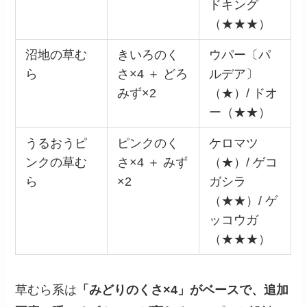
ドキング
（★★★）
沼地の草む
きいろのく
ウパー〔パ
ら
さ×4 ＋ どろ
ルデア〕
みず×2
（★）/ ドオ
ー（★★）
うるおうピ
ピンクのく
ケロマツ
ンクの草む
さ×4 ＋ みず
（★）/ ゲコ
ら
×2
ガシラ
（★★）/ ゲ
ッコウガ
（★★★）
草むら系は
「みどりのくさ×4」がベースで、追加