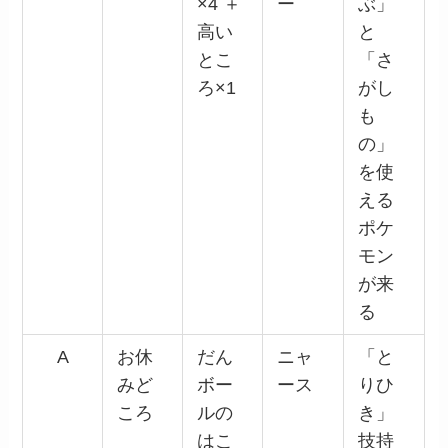
×4 ＋
ー
ぶ」
高い
と
とこ
「さ
ろ×1
がし
も
の」
を使
える
ポケ
モン
が来
る
A
お休
だん
ニャ
「と
みど
ボー
ース
りひ
ころ
ルの
き」
はこ
技持