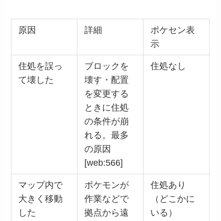
原因
詳細
ポケセン表
示
住処を誤っ
ブロックを
住処なし
て壊した
壊す・配置
を変更する
ときに住処
の条件が崩
れる。最多
の原因
[web:566]
マップ内で
ポケモンが
住処あり
大きく移動
作業などで
（どこかに
した
拠点から遠
いる）