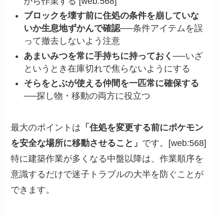
から作業する [web:568]
ブロックを壊す前に住処の条件を崩していな
いか生息地ずかんで確認
──条件アイテムを誤
って撤去しないよう注意
あまいみつを常に手持ちに持っておく
──いざ
というとき在庫切れで焦らないようにする
そらをとぶが使える仲間を一匹常に確保する
──探し物・移動の両方に役立つ
最大のポイントは
「住処を変更する前にポケモン
を安全な場所に移動させること」
です。[web:568]
特に建築作業が多くなる中盤以降は、作業順序を
意識するだけで迷子トラブルの大半を防ぐことが
できます。