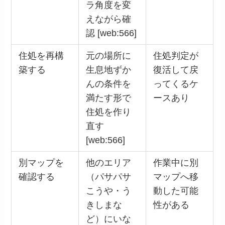
ラ角度を変
えながら確
認 [web:566]
住処を再構
元の場所に
住処判定が
築する
生息地ずか
復活して戻
んの条件を
ってくるケ
満たす形で
ースあり
住処を作り
直す
[web:566]
別マップを
他のエリア
作業中に別
確認する
（パサパサ
マップへ移
こうや・う
動した可能
きしまな
性がある
ど）にいな