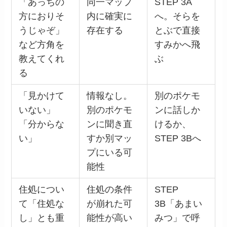
「あっちの
同一マップ
STEP 3A
方におりそ
内に確実に
へ。そらを
うじゃぞ」
存在する
とぶで直接
など方角を
すみかへ飛
教えてくれ
ぶ
る
「見かけて
情報なし。
別のポケモ
いない」
別のポケモ
ンに話しか
「分からな
ンに聞き直
けるか、
い」
すか別マッ
STEP 3Bへ
プにいる可
能性
住処につい
住処の条件
STEP
て「住処な
が崩れた可
3B「あまい
し」とも重
能性が高い
みつ」で呼