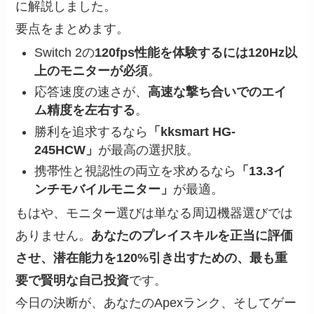
に解説しました。
要点をまとめます。
Switch 2の
120fps性能を体験するには120Hz以
上のモニターが必須
。
応答速度の速さが、
高速な撃ち合いでのエイ
ム精度を左右する
。
勝利を追求するなら
「kksmart HG-
245HCW」
が最高の選択肢。
携帯性と視認性の両立を求めるなら
「13.3イ
ンチモバイルモニター」
が最適。
もはや、モニター選びは単なる周辺機器選びでは
ありません。
あなたのプレイスキルを正当に評価
させ、潜在能力を120%引き出すための、最も重
要で賢明な自己投資
です。
今日の決断が、あなたのApexランク、そしてゲー