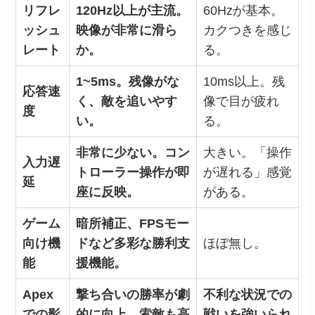
リフレ
120Hz以上が主流。
60Hzが基本。
ッシュ
映像が非常に滑ら
カクつきを感じ
レート
か。
る。
1~5ms。残像がな
10ms以上。残
応答速
く、敵を追いやす
像で目が疲れ
度
い。
る。
非常に少ない。コン
大きい。「操作
入力遅
トローラー操作が即
が遅れる」感覚
延
座に反映。
がある。
ゲーム
暗所補正、FPSモー
向け機
ドなど多彩な勝利支
ほぼ無し。
能
援機能。
Apex
撃ち合いの勝率が劇
不利な状況での
での影
的に向上。索敵も高
戦いを強いられ