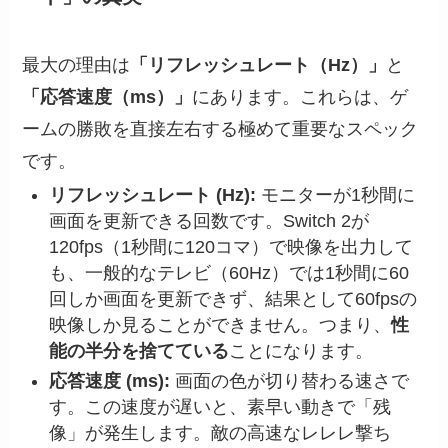
最大の理由は
「リフレッシュレート（Hz）」
と
「応答速度（ms）」
にあります。これらは、ゲ
ームの勝敗を直接左右する極めて重要なスペック
です。
リフレッシュレート (Hz):
モニターが1秒間に
画面を更新できる回数です。Switch 2が
120fps（1秒間に120コマ）で映像を出力して
も、一般的なテレビ（60Hz）では1秒間に60
回しか画面を更新できず、結果として60fpsの
映像しか見ることができません。つまり、
性
能の半分を捨てている
ことになります。
応答速度 (ms):
画面の色が切り替わる速さで
す。この速度が遅いと、素早い動きで「残
像」が発生します。敵の高速なレレレ撃ち