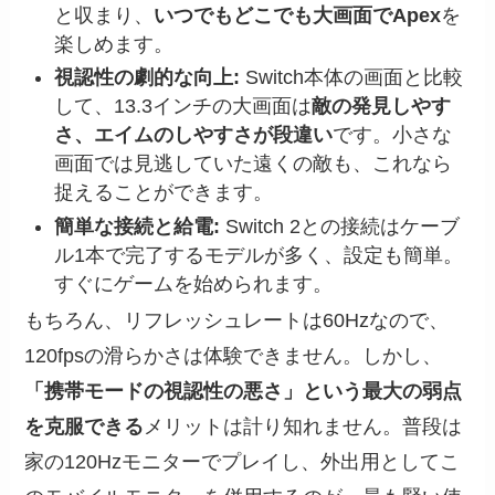
と収まり、
いつでもどこでも大画面でApex
を
楽しめます。
視認性の劇的な向上:
Switch本体の画面と比較
して、13.3インチの大画面は
敵の発見しやす
さ、エイムのしやすさが段違い
です。小さな
画面では見逃していた遠くの敵も、これなら
捉えることができます。
簡単な接続と給電:
Switch 2との接続はケーブ
ル1本で完了するモデルが多く、設定も簡単。
すぐにゲームを始められます。
もちろん、リフレッシュレートは60Hzなので、
120fpsの滑らかさは体験できません。しかし、
「携帯モードの視認性の悪さ」という最大の弱点
を克服できる
メリットは計り知れません。普段は
家の120Hzモニターでプレイし、外出用としてこ