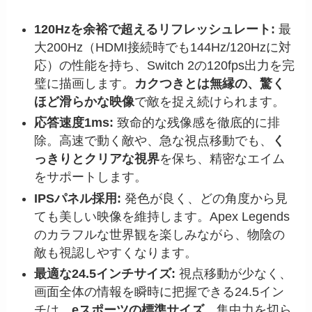
120Hzを余裕で超えるリフレッシュレート:
最
大200Hz（HDMI接続時でも144Hz/120Hzに対
応）の性能を持ち、Switch 2の120fps出力を完
璧に描画します。
カクつきとは無縁の、驚く
ほど滑らかな映像
で敵を捉え続けられます。
応答速度1ms:
致命的な残像感を徹底的に排
除。高速で動く敵や、急な視点移動でも、
く
っきりとクリアな視界
を保ち、精密なエイム
をサポートします。
IPSパネル採用:
発色が良く、どの角度から見
ても美しい映像を維持します。Apex Legends
のカラフルな世界観を楽しみながら、物陰の
敵も視認しやすくなります。
最適な24.5インチサイズ:
視点移動が少なく、
画面全体の情報を瞬時に把握できる24.5イン
チは、
eスポーツの標準サイズ
。集中力を切ら