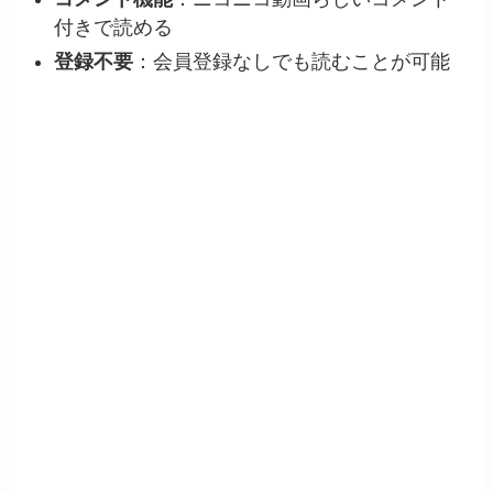
付きで読める
登録不要
：会員登録なしでも読むことが可能