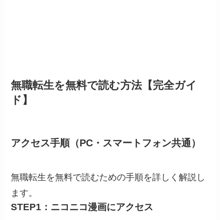
無職転生を無料で読む方法【完全ガイ
ド】
アクセス手順（PC・スマートフォン共通）
無職転生を無料で読むための手順を詳しく解説し
ます。
STEP1：ニコニコ漫画にアクセス