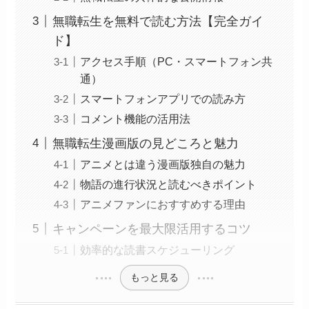
無職転生を無料で読む方法【完全ガイ
ド】
アクセス手順（PC・スマートフォン共
通）
スマートフォンアプリでの読み方
コメント機能の活用法
無職転生漫画版の見どころと魅力
アニメとは違う漫画版独自の魅力
物語の進行状況と読むべきポイント
アニメファンにおすすめする理由
キャンペーンを最大限活用するコツ
効率的な読書スケジューリング
もっと見る