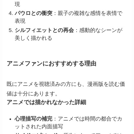
現
パウロとの衝突
：親子の複雑な感情を表情で
表現
シルフィエットとの再会
：感動的なシーンが
美しく描かれる
アニメファンにおすすめする理由
既にアニメを視聴済みの方にも、漫画版を読む価
値は十分にあります。
アニメでは描かれなかった詳細
心理描写の補完
：アニメでは時間の都合でカ
ットされた内面描写