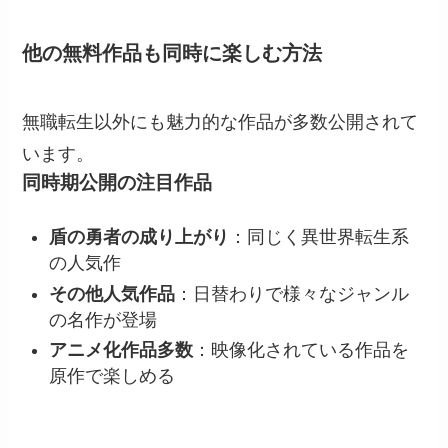
他の無料作品も同時に楽しむ方法
無職転生以外にも魅力的な作品が多数公開されて
います。
同時期公開の注目作品
盾の勇者の成り上がり
：同じく異世界転生系
の人気作
その他人気作品
：日替わりで様々なジャンル
の名作が登場
アニメ化作品多数
：映像化されている作品を
原作で楽しめる