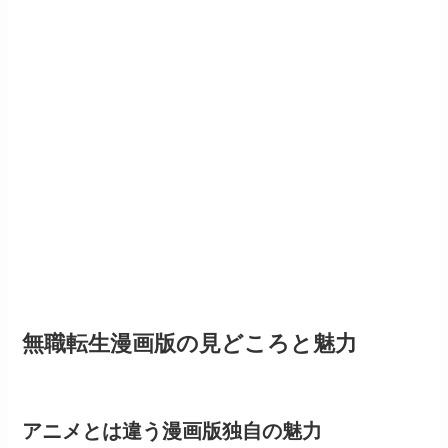
無職転生漫画版の見どころと魅力
アニメとは違う漫画版独自の魅力