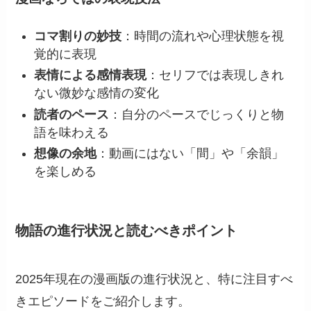
コマ割りの妙技
：時間の流れや心理状態を視
覚的に表現
表情による感情表現
：セリフでは表現しきれ
ない微妙な感情の変化
読者のペース
：自分のペースでじっくりと物
語を味わえる
想像の余地
：動画にはない「間」や「余韻」
を楽しめる
物語の進行状況と読むべきポイント
2025年現在の漫画版の進行状況と、特に注目すべ
きエピソードをご紹介します。