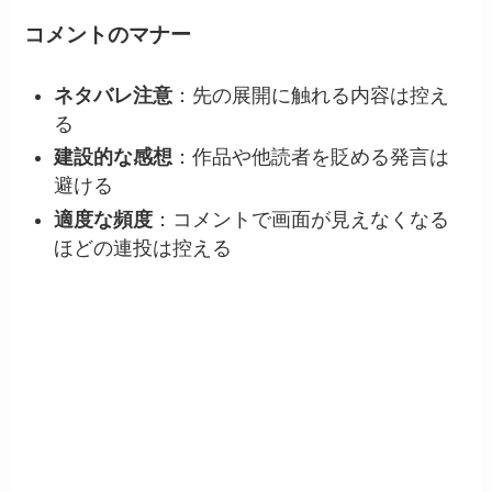
コメントのマナー
ネタバレ注意
：先の展開に触れる内容は控え
る
建設的な感想
：作品や他読者を貶める発言は
避ける
適度な頻度
：コメントで画面が見えなくなる
ほどの連投は控える