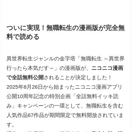
ついに実現！無職転生の漫画版が完全無
料で読める
異世界転生ジャンルの金字塔「無職転生 ～異世界
行ったら本気だす～」の漫画版が、
ニコニコ漫画
で全話無料公開
されることが決定しました！
2025年8月26日から始まったニコニコ漫画アプリ
公開10周年記念の特別企画「全話無料イッキ読
み」キャンペーンの一環として、無職転生を含む
人気作品67作品が期間限定で無料開放されていま
す。