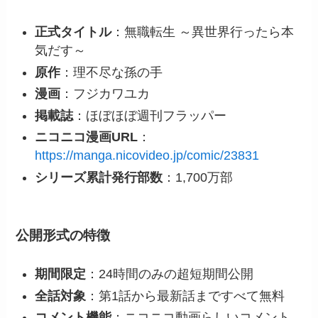
正式タイトル
：無職転生 ～異世界行ったら本
気だす～
原作
：理不尽な孫の手
漫画
：フジカワユカ
掲載誌
：ほぼほぼ週刊フラッパー
ニコニコ漫画URL
：
https://manga.nicovideo.jp/comic/23831
シリーズ累計発行部数
：1,700万部
公開形式の特徴
期間限定
：24時間のみの超短期間公開
全話対象
：第1話から最新話まですべて無料
コメント機能
：ニコニコ動画らしいコメント