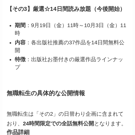
【その3】厳選☆14日間読み放題（今後開始）
期間
：9月19日（金）11時～10月3日（金）11
時
内容
：各出版社推薦の37作品を14日間無料公
開
特徴
：出版社お墨付きの厳選作品ラインナッ
プ
無職転生の具体的な公開情報
無職転生は「その2」の日替わり企画に含まれて
おり、
24時間限定での全話無料公開
となります。
作品詳細