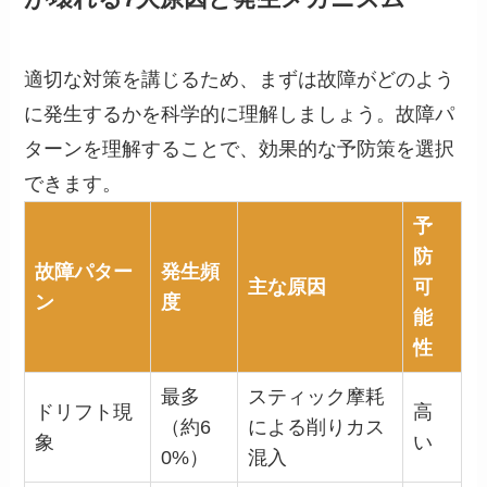
適切な対策を講じるため、まずは故障がどのよう
に発生するかを科学的に理解しましょう。故障パ
ターンを理解することで、効果的な予防策を選択
できます。
予
防
故障パター
発生頻
主な原因
可
ン
度
能
性
最多
スティック摩耗
ドリフト現
高
（約6
による削りカス
象
い
0%）
混入