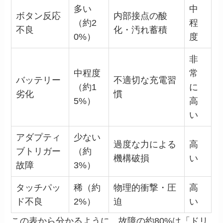
多い
中
ボタン反応
内部接点の酸
（約2
程
不良
化・汚れ蓄積
0%）
度
非
中程度
常
バッテリー
不適切な充電習
（約1
に
劣化
慣
5%）
高
い
アダプティ
少ない
過度な力による
高
ブトリガー
（約
機構破損
い
故障
3%）
タッチパッ
稀（約
物理的衝撃・圧
高
ド不良
2%）
迫
い
この表から分かるように、故障の約80%は「ドリ