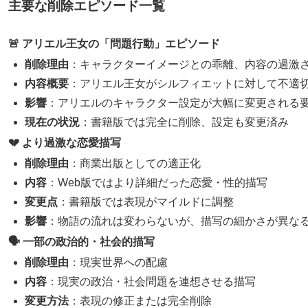
主要な削除エピソード一覧
🚨 アリエル王女の「問題行動」エピソード
削除理由
：キャラクターイメージとの乖離、内容の過激
内容概要
：アリエル王女がシルフィエットに対して不適
影響
：アリエルのキャラクター設定が大幅に変更される
現在の状況
：書籍版では完全に削除、設定も変更済み
💔 より過激な恋愛描写
削除理由
：商業出版としての適正化
内容
：Web版ではより詳細だった恋愛・性的描写
変更点
：書籍版では表現がマイルドに調整
影響
：物語の流れは変わらないが、描写の細かさが異な
🗣️ 一部の政治的・社会的描写
削除理由
：現実世界への配慮
内容
：現実の政治・社会問題を連想させる描写
変更方法
：表現の修正または完全削除