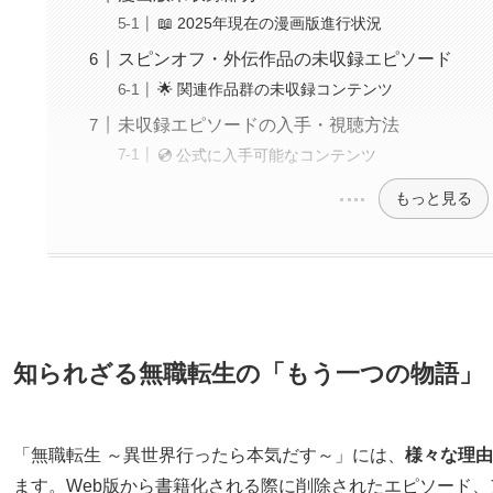
📖 2025年現在の漫画版進行状況
スピンオフ・外伝作品の未収録エピソード
🌟 関連作品群の未収録コンテンツ
未収録エピソードの入手・視聴方法
💿 公式に入手可能なコンテンツ
もっと見る
知られざる無職転生の「もう一つの物語」
「無職転生 ～異世界行ったら本気だす～」には、
様々な理由
ます。Web版から書籍化される際に削除されたエピソード