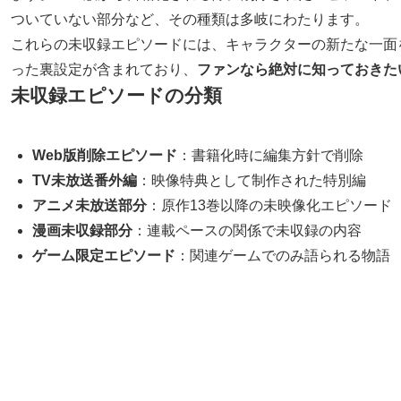
ついていない部分など、その種類は多岐にわたります。
これらの未収録エピソードには、キャラクターの新たな一面
った裏設定が含まれており、
ファンなら絶対に知っておきた
未収録エピソードの分類
Web版削除エピソード
：書籍化時に編集方針で削除
TV未放送番外編
：映像特典として制作された特別編
アニメ未放送部分
：原作13巻以降の未映像化エピソード
漫画未収録部分
：連載ペースの関係で未収録の内容
ゲーム限定エピソード
：関連ゲームでのみ語られる物語