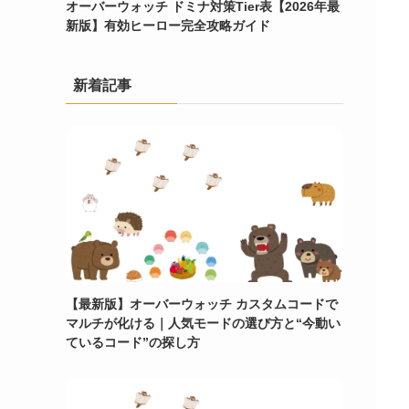
オーバーウォッチ ドミナ対策Tier表【2026年最
新版】有効ヒーロー完全攻略ガイド
新着記事
【最新版】オーバーウォッチ カスタムコードで
マルチが化ける｜人気モードの選び方と“今動い
ているコード”の探し方