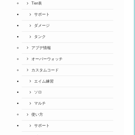
Tier表
サポート
ダメージ
タンク
アプデ情報
オーバーウォッチ
カスタムコード
エイム練習
ソロ
マルチ
使い方
サポート