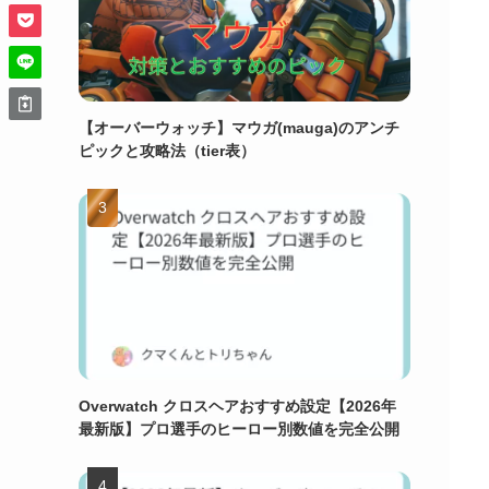
【オーバーウォッチ】マウガ(mauga)のアンチ
ピックと攻略法（tier表）
Overwatch クロスヘアおすすめ設定【2026年
最新版】プロ選手のヒーロー別数値を完全公開