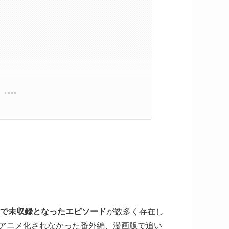
で未収録となったエピソード
が数多く存在し
、アニメ化されなかった番外編、漫画版で追い