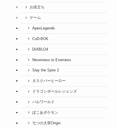
お役立ち
ゲーム
ApexLegends
CoD-BO6
DIABLO4
Neverness to Everness
Slay the Spire 2
タスクバーヒーロー
ドラゴンボールレジェンズ
パルワールド
ぽこあポケモン
七つの大罪Origin