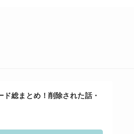
ード総まとめ！削除された話・