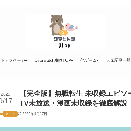
トップページ
Overwatch攻略TOP
他ゲーム
人気記事一覧
【完全版】無職転生 未収録エピソ
2025
9/17
TV未放送・漫画未収録を徹底解説
2025年9月17日
アニメ