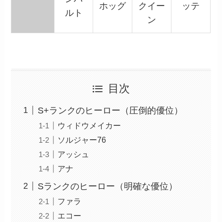
ホッグ
クイー
ッテ
ルト
ン
目次
S+ランクのヒーロー（圧倒的優位）
ウィドウメイカー
ソルジャー76
アッシュ
アナ
Sランクのヒーロー（明確な優位）
ファラ
エコー