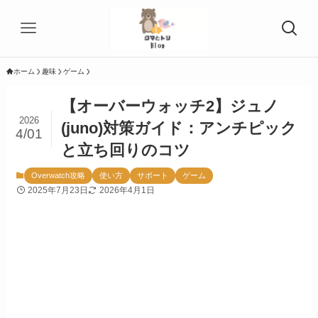
ホーム
趣味
ゲーム
【オーバーウォッチ2】ジュノ
2026
(juno)対策ガイド：アンチピック
4/01
と立ち回りのコツ
Overwatch攻略
使い方
サポート
ゲーム
2025年7月23日
2026年4月1日