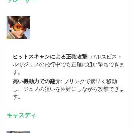
トレーサー
ヒットスキャンによる正確攻撃
: パルスピスト
ルでジュノの飛行中でも正確に狙い撃ちできま
す。
高い機動力での翻弄
: ブリンクで素早く移動
し、ジュノの狙いを困難にしながら攻撃できま
す。
キャスディ