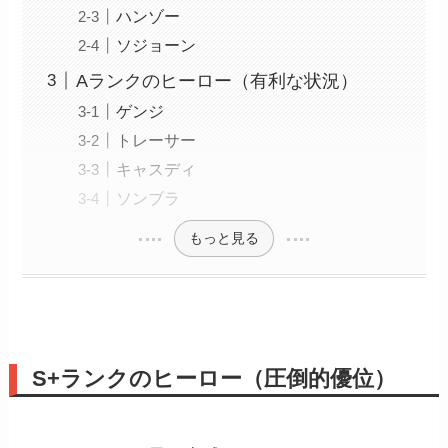
ハンゾー
ソジョーン
Aランクのヒーロー（有利な状況）
ゲンジ
トレーサー
キャスディ
ソンブラ
もっと見る
S+ランクのヒーロー（圧倒的優位）