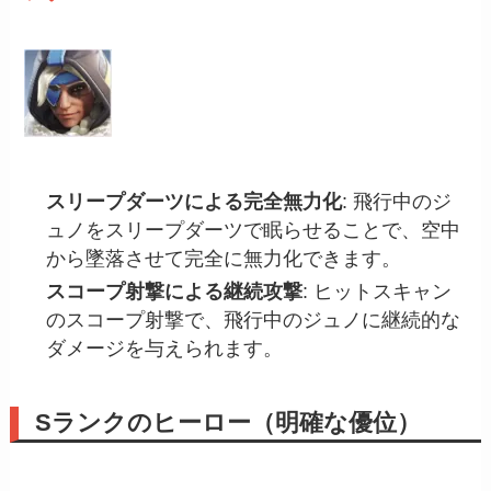
スリープダーツによる完全無力化
: 飛行中のジ
ュノをスリープダーツで眠らせることで、空中
から墜落させて完全に無力化できます。
スコープ射撃による継続攻撃
: ヒットスキャン
のスコープ射撃で、飛行中のジュノに継続的な
ダメージを与えられます。
Sランクのヒーロー（明確な優位）