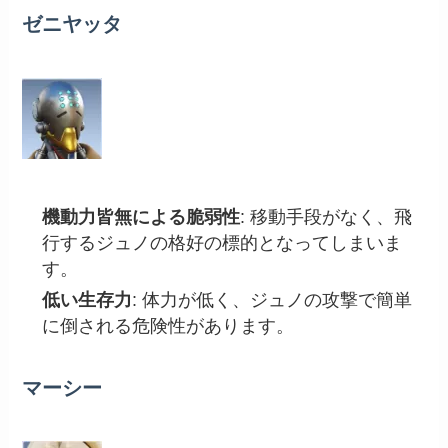
ゼニヤッタ
機動力皆無による脆弱性
: 移動手段がなく、飛
行するジュノの格好の標的となってしまいま
す。
低い生存力
: 体力が低く、ジュノの攻撃で簡単
に倒される危険性があります。
マーシー