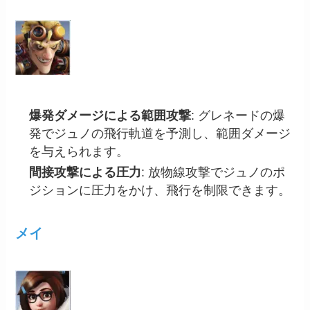
爆発ダメージによる範囲攻撃
: グレネードの爆
発でジュノの飛行軌道を予測し、範囲ダメージ
を与えられます。
間接攻撃による圧力
: 放物線攻撃でジュノのポ
ジションに圧力をかけ、飛行を制限できます。
メイ