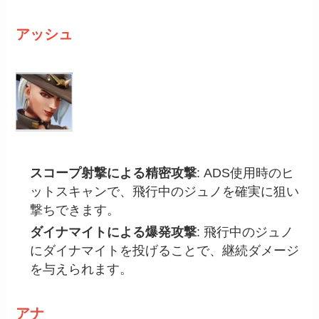
アッシュ
スコープ射撃による精密攻撃
: ADS使用時のヒ
ットスキャンで、飛行中のジュノを確実に狙い
撃ちできます。
ダイナマイトによる爆発攻撃
: 飛行中のジュノ
にダイナマイトを投げることで、継続ダメージ
を与えられます。
アナ