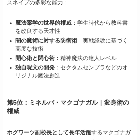
スネイプの多彩な能力：
魔法薬学の世界的権威
：学生時代から教科書
を改良する天才性
闇の魔術に対する防衛術
：実戦経験に基づく
高度な技術
開心術と閉心術
：精神魔法の達人レベル
独自呪文の開発
：セクタムセンプラなどのオ
リジナル魔法創造
第5位：ミネルバ・マクゴナガル｜変身術の
権威
ホグワーツ副校長として長年活躍
するマクゴナガ