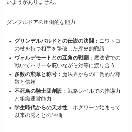
いようがありません。
ダンブルドアの圧倒的な能力：
グリンデルバルドとの伝説の決闘
：ニワトコ
の杖を持つ相手を撃破した歴史的戦績
ヴォルデモートとの互角の戦闘
：魔法省での
戦いでハリーを庇いながら対等に渡り合う
多数の勲章と称号
：魔法界からの圧倒的な尊
敬と信頼
不死鳥の騎士団創設
：戦略レベルでの指導力
と組織運営能力
学生時代からの天才性
：ホグワーツ始まって
以来の秀才との評価