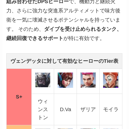
組み合わせたDPSヒーロー
で、機動力と継続火
力、さらに強力な突進系アルティメットで味方後
衛を一気に壊滅させるポテンシャルを持っていま
す。 そのため、
ダイブを受け止められるタンク、
継続回復できるサポート
が特に有効です。
ヴェンデッタに対して有効なヒーローのTier表
S+
ウィ
ンス
D.Va
ザリア
モイラ
トン