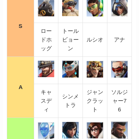
S
ロー
トール
ドホ
ビョー
ルシオ
アナ
ッグ
ン
A
キャ
ジャン
ソルジ
シンメ
スデ
クラッ
ャー7
トラ
ィ
ト
6