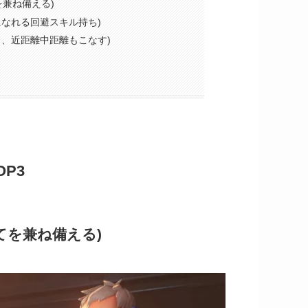
を兼ね備える)
になれる回避スキル持ち)
力、近距離中距離もこなす)
P3
てを兼ね備える)