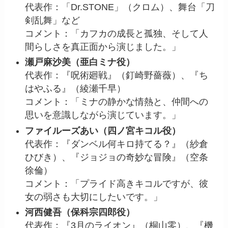
代表作：「Dr.STONE」（クロム）、舞台「刀
剣乱舞」など
コメント：「カフカの成長と孤独、そして人
間らしさを真正面から演じました。」
瀬戸麻沙美（亜白ミナ役）
代表作：『呪術廻戦』（釘崎野薔薇）、『ち
はやふる』（綾瀬千早）
コメント：「ミナの静かな情熱と、仲間への
思いを意識しながら演じています。」
ファイルーズあい（四ノ宮キコル役）
代表作：『ダンベル何キロ持てる？』（紗倉
ひびき）、『ジョジョの奇妙な冒険』（空条
徐倫）
コメント：「プライド高きキコルですが、彼
女の弱さも大切にしたいです。」
河西健吾（保科宗四郎役）
代表作：『3月のライオン』（桐山零）、『機