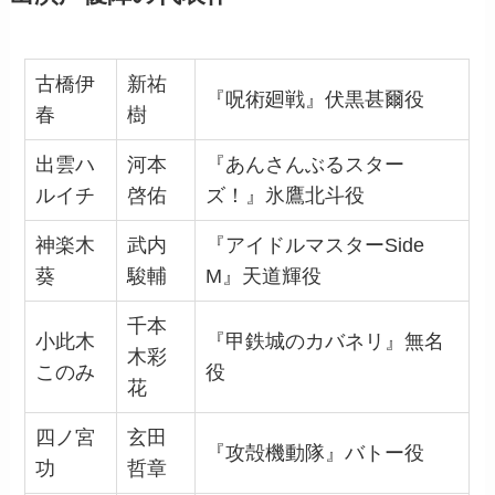
古橋伊
新祐
『呪術廻戦』伏黒甚爾役
春
樹
出雲ハ
河本
『あんさんぶるスター
ルイチ
啓佑
ズ！』氷鷹北斗役
神楽木
武内
『アイドルマスターSide
葵
駿輔
M』天道輝役
千本
小此木
『甲鉄城のカバネリ』無名
木彩
このみ
役
花
四ノ宮
玄田
『攻殻機動隊』バトー役
功
哲章