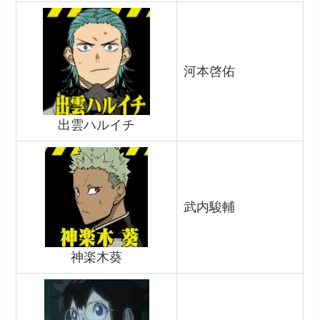
河本啓佑
出雲ハルイチ
武内駿輔
神楽木葵