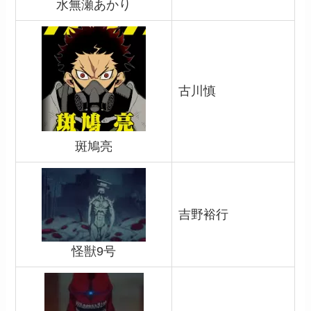
水無瀬あかり
古川慎
斑鳩亮
吉野裕行
怪獣9号