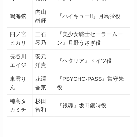
内山
鳴海弦
『ハイキュー!!』月島蛍役
昂輝
四ノ宮
三石
『美少女戦士セーラームー
ヒカリ
琴乃
ン』月野うさぎ役
長谷川
安元
『ヘタリア』ドイツ役
エイジ
洋貴
東雲り
花澤
『PSYCHO-PASS』常守朱
ん
香菜
役
穂高タ
杉田
『銀魂』坂田銀時役
カミチ
智和