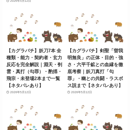
2026年5月12日
【カグラバチ】妖刀7本 全
【カグラバチ】剣聖「曽我
種類・能力・契約者・玄力
明無良」の正体・目的・強
反応を完全解説｜淵天・刳
さ・六平千鉱との血縁を徹
雲・真打（勾罪）・酌揺・
底考察｜妖刀真打「勾
飛宗・未登場2本まで一覧
罪」・幽との共闘・ラスボ
【ネタバレあり】
ス説まで【ネタバレあり】
2026年5月12日
2026年5月12日