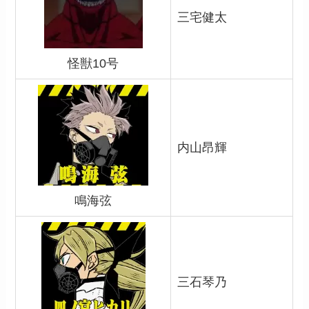
三宅健太
怪獣10号
内山昂輝
鳴海弦
三石琴乃