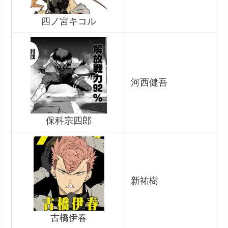
四ノ宮キコル
河西健吾
保科宗四郎
新祐樹
古橋伊春