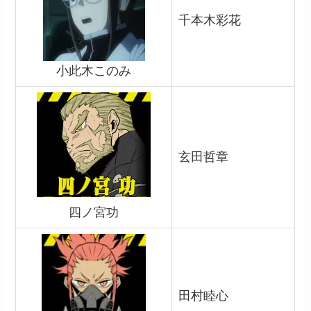
千本木彩花
小此木このみ
玄田哲章
四ノ宮功
田村睦心