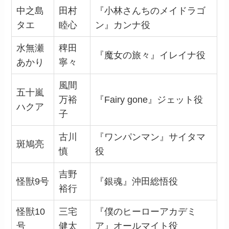
中之島
田村
『小林さんちのメイドラゴ
タエ
睦心
ン』カンナ役
水無瀬
稗田
『魔女の旅々』イレイナ役
あかり
寧々
風間
五十嵐
万裕
『Fairy gone』ジェット役
ハクア
子
古川
『ワンパンマン』サイタマ
斑鳩亮
慎
役
吉野
怪獣9号
『銀魂』沖田総悟役
裕行
怪獣10
三宅
『僕のヒーローアカデミ
号
健太
ア』オールマイト役