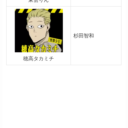
杉田智和
穂高タカミチ