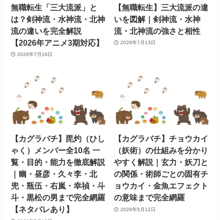
無職転生「三大流派」と
【無職転生】三大流派の違
は？剣神流・水神流・北神
いを図解｜剣神流・水神
流の違いを完全解説
流・北神流の強さと相性
【2026年アニメ3期対応】
2026年7月13日
2026年7月16日
【カグラバチ】毘灼（ひし
【カグラバチ】チョウカイ
ゃく）メンバー全10名 一
（妖術）の仕組みを分かり
覧・目的・能力を徹底解説
やすく解説｜玄力・妖刀と
｜幽・昼彦・久々李・北
の関係・術師ごとの固有チ
兜・瓶伍・右嵐・幸禎・斗
ョウカイ・金魚エフェクト
斗・黒松の男まで完全網羅
の意味まで完全網羅
【ネタバレあり】
2026年5月12日