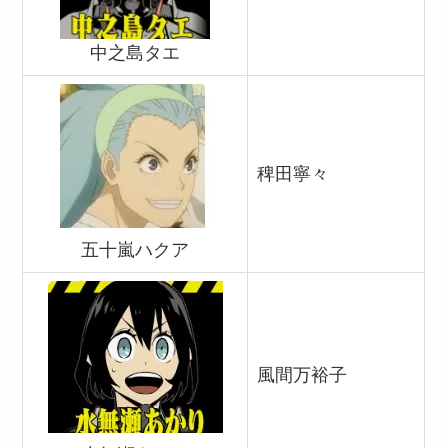
中之島タエ
稗田寧々
五十嵐ハクア
風間万裕子