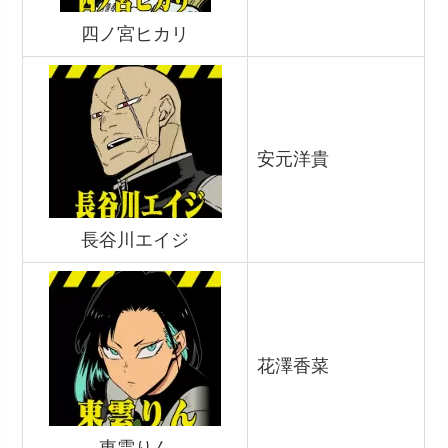
四ノ宮ヒカリ
安元洋貴
長谷川エイジ
花澤香菜
東雲りん