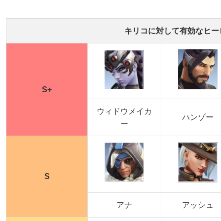
キリコに対して有効なヒーロ
S+
ウィドウメイカ
ハンゾー
ー
S
アナ
アッシュ