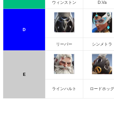
ウィンストン
D.Va
D
リーパー
シンメトラ
E
ラインハルト
ロードホッ