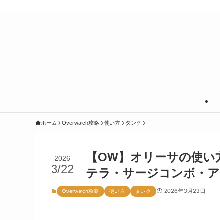
あなたの知りたいことに＋＠の情報を
ホーム
Overwatch攻略
使い方
タンク
【OW】オリーサの使い
2026
3/22
テラ・サージコンボ・ア
2026年3月23日
Overwatch攻略
使い方
タンク