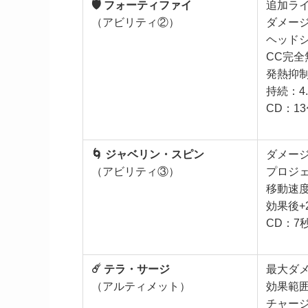
🛡️ フォーティファイ
追加ライ
（アビリティ②）
ダメージ
ヘッド
CC完全
発熱抑制
持続：4
CD：13
🌀 ジャベリン・スピン
ダメージ
（アビリティ③）
プロジ
移動速度
効果後+
CD：7
☄️ テラ・サージ
最大ダメ
（アルティメット）
効果範囲
チャー