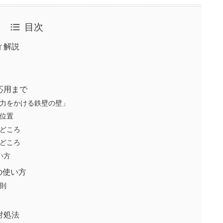
目次
ィ解説
応用まで
力をかける鉄壁の壁」
位置
どころ
どころ
い方
の使い方
則
対処法