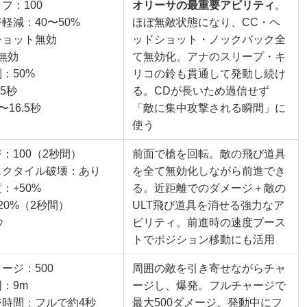
フ：100
オリーサの最重要アビリティ
。
軽減：40〜50%
ほぼ無敵状態になり、CC・ヘ
ショット無効
ッドショット・ノックバック全
無効
て無効化。アナのスリープ・キ
：50%
リコの鈴も貫通して発動し続け
.5秒
る。CDが長いため過信せず
〜16.5秒
「敵に集中攻撃される瞬間」に
使う
：100（2秒間）
前面で槍を回転。敵の飛び道具
ェクタイル破壊：あり
を全て無効化しながら前進でき
：+50%
る。近距離でのダメージ＋敵の
20%（2秒間）
ULT飛び道具を消せる強力なア
秒
ビリティ。前進時の速度ブース
トでポジション移動にも活用
ージ：500
周囲の敵を引き寄せながらチャ
：9m
ージし、爆発。フルチャージで
ジ時間：フルで約4秒
最大500ダメージ。発動中にフ