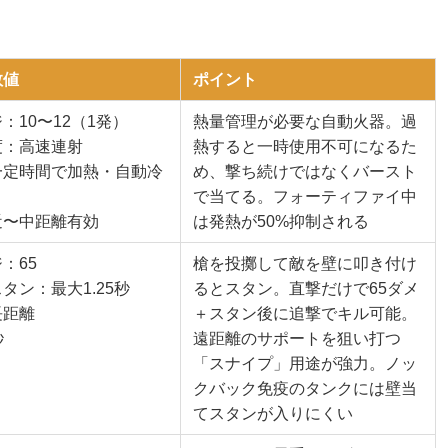
数値
ポイント
：10〜12（1発）
熱量管理が必要な自動火器。過
度：高速連射
熱すると一時使用不可になるた
一定時間で加熱・自動冷
め、撃ち続けではなくバースト
で当てる。フォーティファイ中
近〜中距離有効
は発熱が50%抑制される
：65
槍を投擲して敵を壁に叩き付け
タン：最大1.25秒
るとスタン。直撃だけで65ダメ
長距離
＋スタン後に追撃でキル可能。
秒
遠距離のサポートを狙い打つ
「スナイプ」用途が強力。ノッ
クバック免疫のタンクには壁当
てスタンが入りにくい