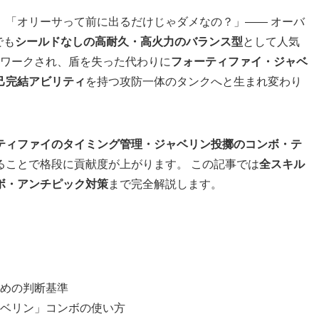
」「オリーサって前に出るだけじゃダメなの？」—— オーバ
でも
シールドなしの高耐久・高火力のバランス型
として人気
リワークされ、盾を失った代わりに
フォーティファイ・ジャベ
己完結アビリティ
を持つ攻防一体のタンクへと生まれ変わり
ティファイのタイミング管理・ジャベリン投擲のコンボ・テ
ることで格段に貢献度が上がります。 この記事では
全スキル
ボ・アンチピック対策
まで完全解説します。
めの判断基準
ベリン」コンボの使い方