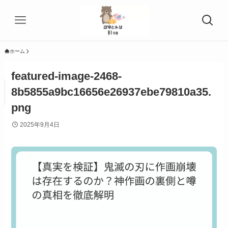
ホーム
featured-image-2468-
8b5855a9bc16656e26937ebe79810a35.
png
2025年9月4日