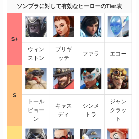
ソンブラに対して有効なヒーローのTier表
S+
ウィン
ブリギ
ファラ
エコー
ストン
ッテ
S
トール
ジャン
キャス
シンメ
ビョー
クラッ
ディ
トラ
ン
ト