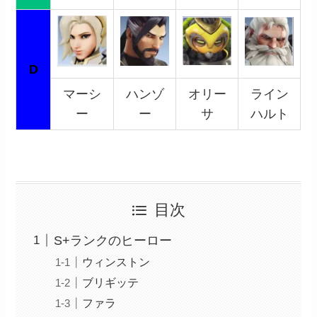
D
マーシ
ハンゾ
オリー
ライン
ー
ー
サ
ハルト
目次
S+ランクのヒーロー
ウィンストン
ブリギッテ
ファラ