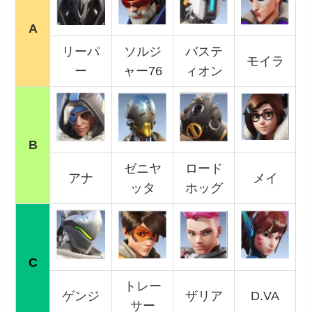
A
リーパ
ソルジ
バステ
モイラ
ー
ャー76
ィオン
B
ゼニヤ
ロード
アナ
メイ
ッタ
ホッグ
C
トレー
ゲンジ
ザリア
D.VA
サー