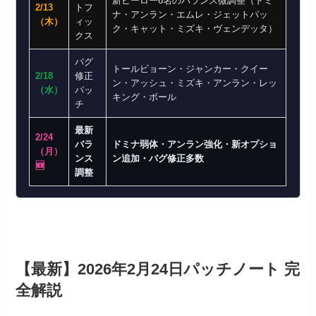
新ヒーロー6名のバランス微調整（ドミ
2/13
トフ
ナ・アンラン・エムレ・ジェットパッ
（木）
ィッ
ク・キャット・ミズキ・ヴェンデッタ）
クス
バグ
トールビョーン・ジャンカー・クイー
2/18
修正
ン・アッシュ・ミズキ・アンラン・レッ
（水）
パッ
キング・ボール
チ
最新
2/24
バラ
ドミナ弱体・アンラン強化・新オプショ
（月）
ンス
ン追加・バグ修正多数
🆕
調整
【最新】2026年2月24日パッチノート 完
全解説