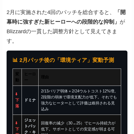
2月に実施された4回のパッチを総合すると、
「開
幕時に強すぎた新ヒーローへの段階的な抑制」
が
Blizzardの一貫した調整方針として見えてきま
す。
📊 2月パッチ後の「環境ティア」変動予測
変
ヒーロ
理由
動
ー
2/13バリア弱体＋2/24ウルトコスト12%増。
⬇️
2段階の弱体で環境支配力が低下。それでも
下
ドミナ
強力なヒーターとして評価は維持される見
落
込み
ジェッ
⬇️
回復率の減少（30→25）でヒール持続力が
トパッ
下
低下。サポートとしての安定感が弱まる可
ク・キ