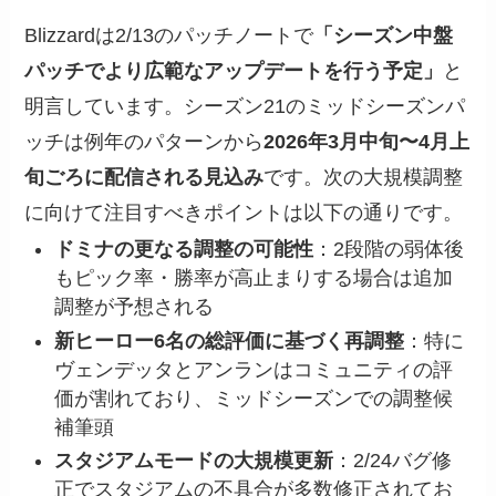
Blizzardは2/13のパッチノートで
「シーズン中盤
パッチでより広範なアップデートを行う予定」
と
明言しています。シーズン21のミッドシーズンパ
ッチは例年のパターンから
2026年3月中旬〜4月上
旬ごろに配信される見込み
です。次の大規模調整
に向けて注目すべきポイントは以下の通りです。
ドミナの更なる調整の可能性
：2段階の弱体後
もピック率・勝率が高止まりする場合は追加
調整が予想される
新ヒーロー6名の総評価に基づく再調整
：特に
ヴェンデッタとアンランはコミュニティの評
価が割れており、ミッドシーズンでの調整候
補筆頭
スタジアムモードの大規模更新
：2/24バグ修
正でスタジアムの不具合が多数修正されてお