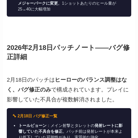
メジャーパークに変更
。1ショットあたりのヒール量が
25→40に大幅増加
2026年2月18日パッチノート——バグ修
正詳細
2月18日のパッチは
ヒーローのバランス調整はな
く、バグ修正のみ
で構成されています。プレイに
影響していた不具合が複数解消されました。
🔧 2月18日 バグ修正一覧
トールビョーン
：メイン射撃とタレットの
発射レートに影
響していた不具合を修正
。パッチ前は発射レートが本来よ
り低下していた可能性があり、実質的な強化