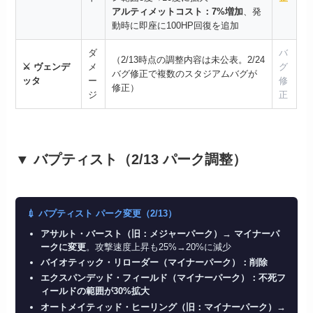
アルティメットコスト：7%増加
、発
動時に即座に100HP回復を追加
ダ
バ
（2/13時点の調整内容は未公表。2/24
⚔️ ヴェンデ
メ
グ
バグ修正で複数のスタジアムバグが
ッタ
ー
修
修正）
ジ
正
▼ バプティスト（2/13 パーク調整）
💉 バプティスト パーク変更（2/13）
アサルト・バースト（旧：メジャーパーク）→ マイナーパ
ークに変更
。攻撃速度上昇も25%→20%に減少
バイオティック・リローダー（マイナーパーク）：削除
エクスパンデッド・フィールド（マイナーパーク）：不死フ
ィールドの範囲が30%拡大
オートメイティッド・ヒーリング（旧：マイナーパーク）→