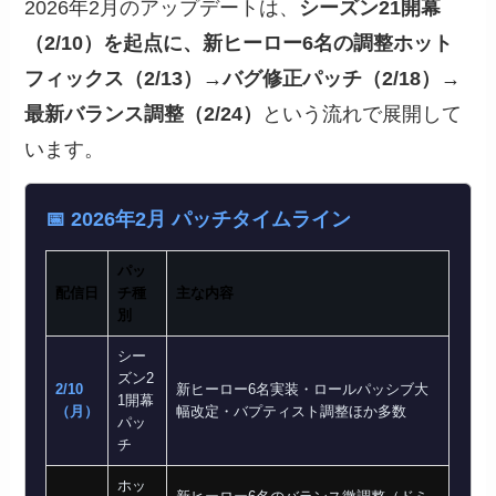
2026年2月のアップデートは、
シーズン21開幕
（2/10）を起点に、新ヒーロー6名の調整ホット
フィックス（2/13）→バグ修正パッチ（2/18）→
最新バランス調整（2/24）
という流れで展開して
います。
📅 2026年2月 パッチタイムライン
パッ
配信日
チ種
主な内容
別
シー
ズン2
2/10
新ヒーロー6名実装・ロールパッシブ大
1開幕
（月）
幅改定・バプティスト調整ほか多数
パッ
チ
ホッ