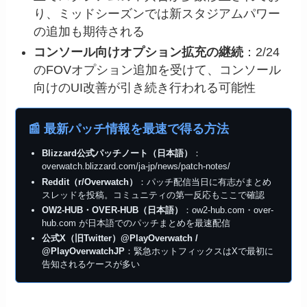
り、ミッドシーズンでは新スタジアムパワー
の追加も期待される
コンソール向けオプション拡充の継続
：2/24
のFOVオプション追加を受けて、コンソール
向けのUI改善が引き続き行われる可能性
📰 最新パッチ情報を最速で得る方法
Blizzard公式パッチノート（日本語）
：
overwatch.blizzard.com/ja-jp/news/patch-notes/
Reddit（r/Overwatch）
：パッチ配信当日に有志がまとめ
スレッドを投稿。コミュニティの第一反応もここで確認
OW2-HUB・OVER-HUB（日本語）
：ow2-hub.com・over-
hub.com が日本語でのパッチまとめを最速配信
公式X（旧Twitter）@PlayOverwatch /
@PlayOverwatchJP
：緊急ホットフィックスはXで最初に
告知されるケースが多い