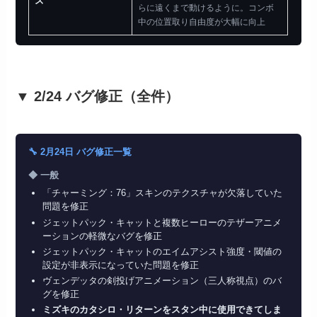
ズ
らに遠くまで動けるように。コンボ
中の位置取り自由度が大幅に向上
▼ 2/24 バグ修正（全件）
🔧 2月24日 バグ修正一覧
◆ 一般
「チャーミング：76」スキンのテクスチャが欠落していた
問題を修正
ジェットパック・キャットと複数ヒーローのテザーアニメ
ーションの軽微なバグを修正
ジェットパック・キャットのエイムアシスト強度・閾値の
設定が非表示になっていた問題を修正
ヴェンデッタの剣投げアニメーション（三人称視点）のバ
グを修正
ミズキのカタシロ・リターンをスタン中に使用できてしま