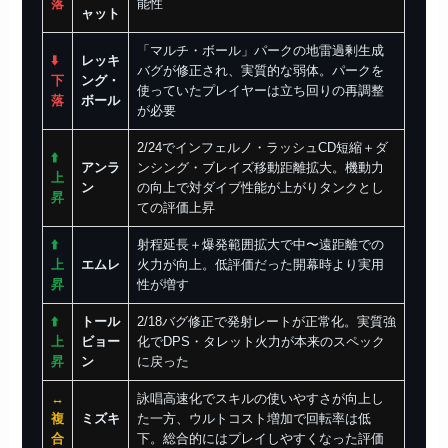
落
能性
ャット
「マルチ・ボール」パークの地雷過剰生成
⬇️
レッキ
バグが修正され、実質的な弱体。パークを
下
ング・
使っていたプレイヤーは立ち回りの再調整
落
ボール
が必要
2/24でインフェルノ・ラッシュCD短縮＋ダ
⬆️
アンラ
ンシング・ブレイズ移動距離拡大。機動力
上
ン
の向上で対ダイブ性能が上がりタンクとし
昇
ての評価上昇
⬆️
射程延長＋爆発範囲拡大で中〜遠距離での
上
エムレ
火力が向上。低評価だった開幕時より実用
昇
性が増す
⬆️
トール
2/18バグ修正で発射レートが正常化。実質強
上
ビョー
化でDPS・タレット火力が本来のスペック
昇
ン
に戻った
↔️
詠唱高速化でスキルの使いやすさが向上し
複
ミズキ
た一方、ウルトコスト増加で回転率は低
合
下。総合的にはプレイしやすくなった評価