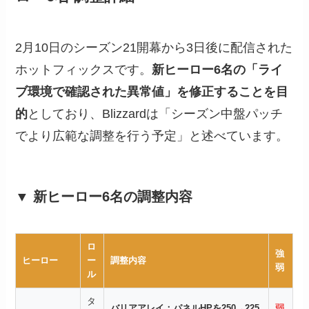
2月10日のシーズン21開幕から3日後に配信された
ホットフィックスです。
新ヒーロー6名の「ライ
ブ環境で確認された異常値」を修正することを目
的
としており、Blizzardは「シーズン中盤パッチ
でより広範な調整を行う予定」と述べています。
▼ 新ヒーロー6名の調整内容
ロ
強
ヒーロー
ー
調整内容
弱
ル
タ
バリアアレイ：パネルHPを250→225
弱