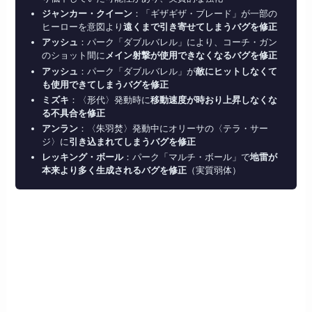
ジャンカー・クイーン
：「ギザギザ・ブレード」が一部の
ヒーローを意図より
遠くまで引き寄せてしまうバグを修正
アッシュ
：パーク「ダブルバレル」により、コーチ・ガン
のショット間に
メイン射撃が使用できなくなるバグを修正
アッシュ
：パーク「ダブルバレル」が
敵にヒットしなくて
も使用できてしまうバグを修正
ミズキ
：〈形代〉発動時に
移動速度が時おり上昇しなくな
る不具合を修正
アンラン
：〈朱羽焚〉発動中にオリーサの〈テラ・サー
ジ〉に
引き込まれてしまうバグを修正
レッキング・ボール
：パーク「マルチ・ボール」で
地雷が
本来より多く生成されるバグを修正
（実質弱体）