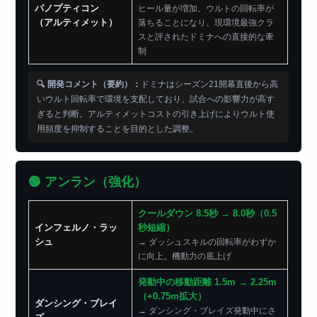
パノプティコン
ヒール量が増加。ウルトの回転率が
（アルティメット）
落ちることになり、現環境最強クラ
スと評されたドミナへの直接的な牽
制
🔍 開発コメント（要約）：
ドミナはシーズン21開幕直後から高
いウルト回転率で環境を支配しており、試合への影響力が高す
ぎると判断。アルティメットコストの引き上げによりウルト使
用頻度を抑制することを目的とした調整。
🟢 アンラン（強化）
クールダウン 8.5秒 → 8.0秒（0.5
インフェルノ・ラッ
秒短縮）
シュ
→ ダッシュスキルの回転率がわずか
に向上。機動力の底上げ
発動中の移動距離 1.5m → 2.25m
（+0.75m拡大）
ダンシング・ブレイ
→ ダンシング・ブレイズ発動中にさ