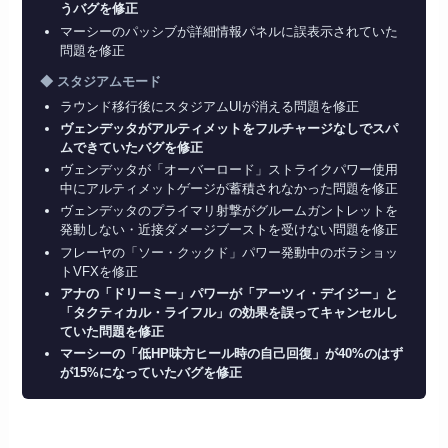
うバグを修正
マーシーのパッシブが詳細情報パネルに誤表示されていた
問題を修正
◆ スタジアムモード
ラウンド移行後にスタジアムUIが消える問題を修正
ヴェンデッタがアルティメットをフルチャージなしでスパ
ムできていたバグを修正
ヴェンデッタが「オーバーロード」ストライクパワー使用
中にアルティメットゲージが蓄積されなかった問題を修正
ヴェンデッタのプライマリ射撃がグルームガントレットを
発動しない・近接ダメージブーストを受けない問題を修正
フレーヤの「ソー・クックド」パワー発動中のボラショッ
トVFXを修正
アナの「ドリーミー」パワーが「アーツィ・デイジー」と
「タクティカル・ライフル」の効果を誤ってキャンセルし
ていた問題を修正
マーシーの「低HP味方ヒール時の自己回復」が40%のはず
が15%になっていたバグを修正