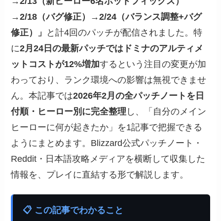
→2/13（新ヒーロー6名ホットフィックス）
→2/18（バグ修正）→2/24（バランス調整+バグ
修正）」
と計4回のパッチが配信されました。特
に
2月24日の最新パッチではドミナのアルティメ
ットコストが12%増加
するという注目の変更が加
わっており、ランク環境への影響は無視できませ
ん。本記事では
2026年2月の全パッチノートを日
付順・ヒーロー別に完全整理
し、「自分のメイン
ヒーローに何が起きたか」を1記事で把握できる
ようにまとめます。Blizzard公式パッチノート・
Reddit・日本語攻略メディアを横断して収集した
情報を、プレイに直結する形で解説します。
📋 この記事でわかること