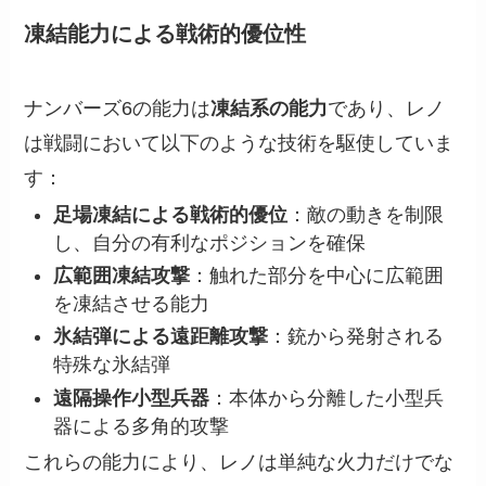
凍結能力による戦術的優位性
ナンバーズ6の能力は
凍結系の能力
であり、レノ
は戦闘において以下のような技術を駆使していま
す：
足場凍結による戦術的優位
：敵の動きを制限
し、自分の有利なポジションを確保
広範囲凍結攻撃
：触れた部分を中心に広範囲
を凍結させる能力
氷結弾による遠距離攻撃
：銃から発射される
特殊な氷結弾
遠隔操作小型兵器
：本体から分離した小型兵
器による多角的攻撃
これらの能力により、レノは単純な火力だけでな