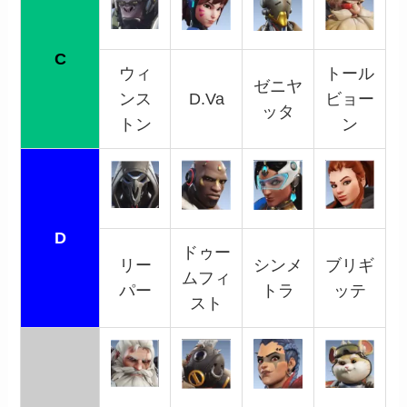
C
ウィ
トール
ゼニヤ
ンス
D.Va
ビョー
ッタ
トン
ン
D
ドゥー
リー
シンメ
ブリギ
ムフィ
パー
トラ
ッテ
スト