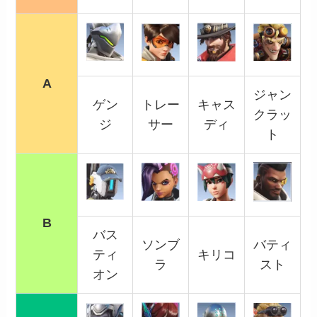
A
ジャン
ゲン
トレー
キャス
クラッ
ジ
サー
ディ
ト
B
バス
ソンブ
バティ
ティ
キリコ
ラ
スト
オン