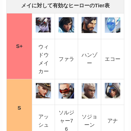
メイに対して有効なヒーローのTier表
S+
ウィ
ドウ
ハンゾ
ファラ
エコー
メイ
ー
カー
S
ソルジ
アッ
ソジョ
ャー7
アナ
シュ
ーン
6