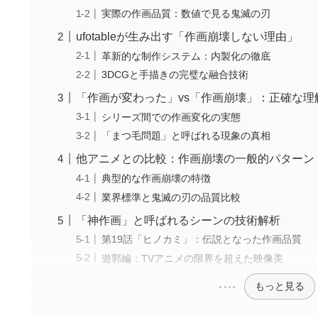
実際の作画品質：数値で見る鬼滅の刃
ufotableが生み出す「作画崩壊しない理由」
革新的な制作システム：内製化の徹底
3DCGと手描きの完璧な融合技術
「作画が変わった」vs「作画崩壊」：正確な理
シリーズ間での作画変化の実態
「まつ毛問題」と呼ばれる現象の真相
他アニメとの比較：作画崩壊の一般的パターン
典型的な作画崩壊の特徴
業界標準と鬼滅の刃の品質比較
「神作画」と呼ばれるシーンの技術解析
第19話「ヒノカミ」：伝説となった作画品質
遊郭編：TVアニメの限界を超えた映像美
もっと見る