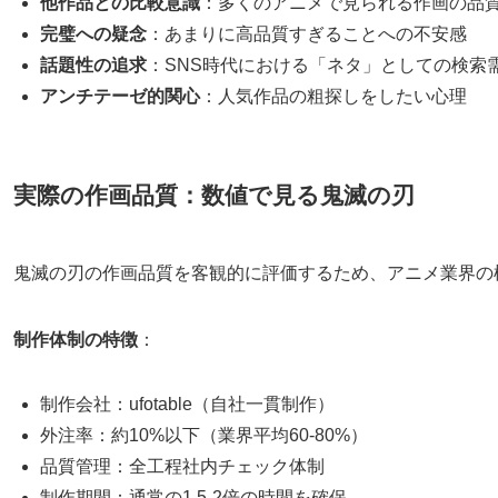
他作品との比較意識
：多くのアニメで見られる作画の品
完璧への疑念
：あまりに高品質すぎることへの不安感
話題性の追求
：SNS時代における「ネタ」としての検索
アンチテーゼ的関心
：人気作品の粗探しをしたい心理
実際の作画品質：数値で見る鬼滅の刃
鬼滅の刃の作画品質を客観的に評価するため、アニメ業界の
制作体制の特徴
：
制作会社：ufotable（自社一貫制作）
外注率：約10%以下（業界平均60-80%）
品質管理：全工程社内チェック体制
制作期間：通常の1.5-2倍の時間を確保