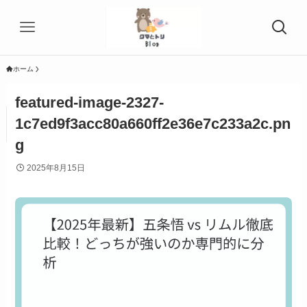
ホーム
featured-image-2327-
1c7ed9f3acc80a660ff2e36e7c233a2c.pn
g
2025年8月15日