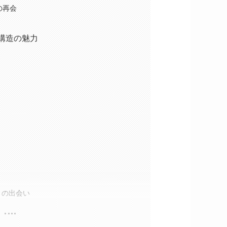
の再会
構造の魅力
との出会い