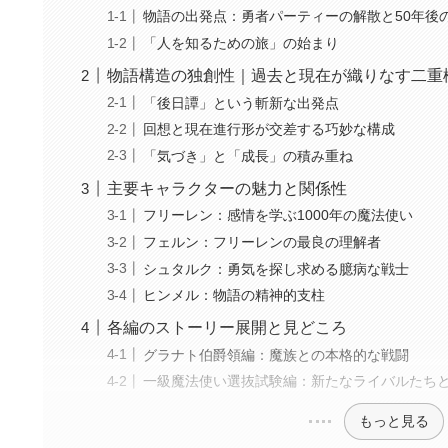
物語の出発点：勇者パーティーの解散と50年後
「人を知るための旅」の始まり
物語構造の独創性｜過去と現在が織りなす二重
「後日譚」という斬新な出発点
回想と現在進行形が交差する巧妙な構成
「気づき」と「成長」の積み重ね
主要キャラクターの魅力と関係性
フリーレン：感情を学ぶ1000年の魔法使い
フェルン：フリーレンの最良の理解者
シュタルク：勇気を探し求める臆病な戦士
ヒンメル：物語の精神的支柱
各編のストーリー展開と見どころ
グラナト伯爵領編：魔族との本格的な戦闘
一級魔法使い選抜試験編：新たなライバルたち
もっと見る