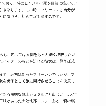
いており、特にヒンメルは死を目前に控えてい
引き取ります。この時、フリーレンは
自分が
とに気づき、初めて涙を流すのです。
がらも、内心では
人間をもっと深く理解したい
たハイターのもとを訪れた彼女は、戦争孤児
ます。最初は断ったフリーレンでしたが、フ
女を弟子として旅に同行させる
ことを決意し
である臆病な戦士シュタルクと出会い、3人で
王城があった大陸北部エンデにある
「魂の眠