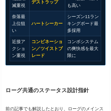
デストラップ
滅重視
も高い
奈落最
シーズン11ラン
上位狙
ハートシーカー
キングボード最
い
多採用
近接ア
コンビネーショ
コンボシステム
クショ
ン／ツイストブ
の爽快感を最大
ン重視
レード
限に
ローグ共通のステータス設計指針
前の記事でも解説したとおり、ローグのメインス