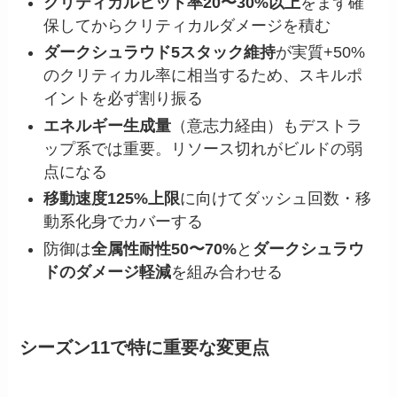
クリティカルヒット率20〜30%以上
をまず確
保してからクリティカルダメージを積む
ダークシュラウド5スタック維持
が実質+50%
のクリティカル率に相当するため、スキルポ
イントを必ず割り振る
エネルギー生成量
（意志力経由）もデストラ
ップ系では重要。リソース切れがビルドの弱
点になる
移動速度125%上限
に向けてダッシュ回数・移
動系化身でカバーする
防御は
全属性耐性50〜70%
と
ダークシュラウ
ドのダメージ軽減
を組み合わせる
シーズン11で特に重要な変更点