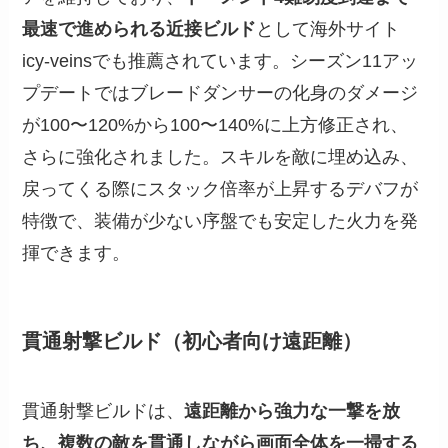
最速で進められる近接ビルド
として海外サイト
icy-veinsでも推薦されています。シーズン11アッ
プデートではブレードダンサーの化身のダメージ
が100〜120%から100〜140%に上方修正され、
さらに強化されました。スキルを敵に埋め込み、
戻ってくる際にスタック倍率が上昇するデバフが
特徴で、装備が少ない序盤でも安定した火力を発
揮できます。
貫通射撃ビルド（初心者向け遠距離）
貫通射撃ビルドは、
遠距離から強力な一撃を放
ち、複数の敵を貫通しながら画面全体を一掃する