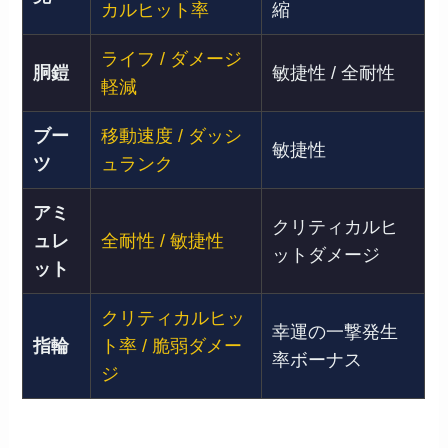
カルヒット率
縮
ライフ / ダメージ
胴鎧
敏捷性 / 全耐性
軽減
ブー
移動速度 / ダッシ
敏捷性
ツ
ュランク
アミ
クリティカルヒ
ュレ
全耐性 / 敏捷性
ットダメージ
ット
クリティカルヒッ
幸運の一撃発生
指輪
ト率 / 脆弱ダメー
率ボーナス
ジ