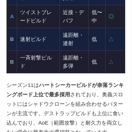
ツイストブレ
近接・デ
低〜
A
◎
ードビルド
バフ
中
遠距離・
B
速射ビルド
低
△
連射
一斉射撃ビル
遠距離・
B
低
△
ド
多弾
シーズン11は
ハートシーカービルドが奈落ランキ
ングボード上位で最多採用
されており、奥義スロ
ットにはシャドウクローンを組み合わせるパター
ンが主流です。デストラップビルドも上位に食い
込んでおり、AoE（範囲攻撃）と耐久力を両立し