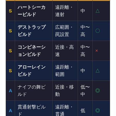
ハートシーカ
遠距離・
S
中
△
ービルド
連射
デストラップ
広範囲・
中〜
S
〇
ビルド
罠設置
高
コンビネーシ
近接・高
中〜
S
×
ョンビルド
速
高
アローレイン
遠距離・
S
中
△
ビルド
範囲
ナイフの舞ビ
近接・移
低〜
A
◎
ルド
動
中
貫通射撃ビル
遠距離・
A
低
◎
ド
貫通