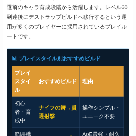
選前のキャラ育成段階から活躍します。レベル60
到達後にデストラップビルドへ移行するという運
用が多くのプレイヤーに採用されているプレイル
ートです。
📊 プレイスタイル別おすすめビルド
プレイ
スタイ
おすすめビルド
理由
ル
初心
ナイフの舞→貫
操作シンプル・
者・育
通射撃
ユニーク不要
成中
範囲殲
AoE最強・耐久