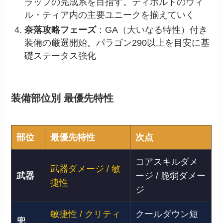
ラップの完成系を目指す。ティボルトのウィ
ル・ティア内の主要ユニークを揃えていく
奈落攻略フェーズ
：GA（大いなる特性）付き
装備の厳選開始。パラゴン290以上を目安に基
礎ステータス強化
装備部位別 最優先特性
部位
最優先特性
次点
コアスキルダメ
武器ダメージ / 敏
武器
ージ / 脆弱ダメー
捷性
ジ
敏捷性 / クリティ
クールダウン短
兜