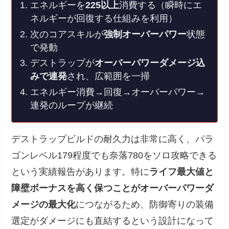
エネルギーを
225以上
消費する（瞬時にエ
ネルギーが回復する仕組みを利用）
次のコアスキルが
強制オーバーパワー
状態
で発動
デストラップが
オーバーパワーダメージ込
みで連発
され、広範囲を一掃
エネルギー消費→回復→オーバーパワー→
連発のループが継続
デストラップビルドの耐久力は非常に高く、パラ
ゴンレベル179程度でも奈落780をソロ攻略できる
という実績報告があります。特に
ライフ最大値と
障壁ボーナスを高く保つことがオーバーパワーダ
メージの最大化
につながるため、防御寄りの装備
選定がダメージにも直結するという設計になって