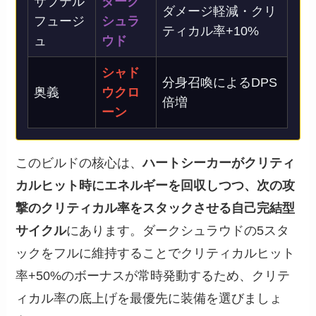
サブテル
ダーク
ダメージ軽減・クリ
フュージ
シュラ
ティカル率+10%
ュ
ウド
シャド
分身召喚によるDPS
奥義
ウクロ
倍増
ーン
このビルドの核心は、
ハートシーカーがクリティ
カルヒット時にエネルギーを回収しつつ、次の攻
撃のクリティカル率をスタックさせる自己完結型
サイクル
にあります。ダークシュラウドの5スタ
ックをフルに維持することでクリティカルヒット
率+50%のボーナスが常時発動するため、クリテ
ィカル率の底上げを最優先に装備を選びましょ