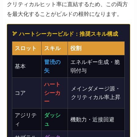
クリティカルヒット率に直結するため、この両方
を最大化することがビルドの根幹になります。
🏹 ハートシーカービルド：推奨スキル構成
スロット
スキル
役割
冒涜の
エネルギー生成・脆
基本
矢
弱付与
ハート
メインダメージ源・
コア
シーカ
クリティカル率上昇
ー
アジリテ
ダッシ
機動力・近接回避
ィ
ュ