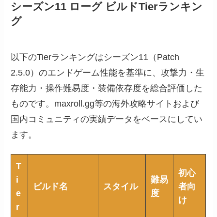
シーズン11 ローグ ビルドTierランキン
グ
以下のTierランキングはシーズン11（Patch
2.5.0）のエンドゲーム性能を基準に、攻撃力・生
存能力・操作難易度・装備依存度を総合評価した
ものです。maxroll.gg等の海外攻略サイトおよび
国内コミュニティの実績データをベースにしてい
ます。
T
初心
i
難易
ビルド名
スタイル
者向
e
度
け
r