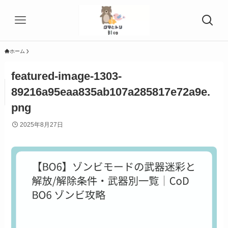
ホーム
featured-image-1303-
89216a95eaa835ab107a285817e72a9e.
png
2025年8月27日