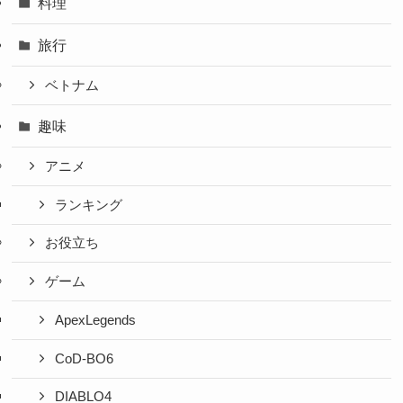
料理
旅行
ベトナム
趣味
アニメ
ランキング
お役立ち
ゲーム
ApexLegends
CoD-BO6
DIABLO4