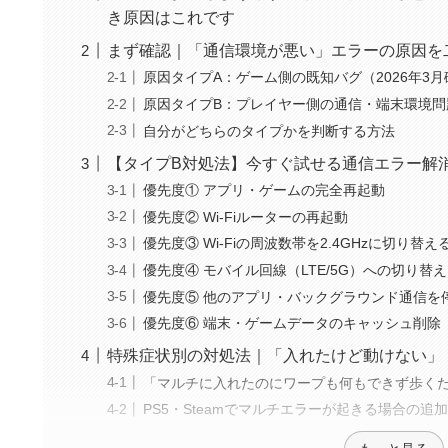
き原因はこれです
まず確認｜「通信環境が悪い」エラーの原因を
原因タイプA：ゲーム側の既知バグ（2026年3月
原因タイプB：プレイヤー側の通信・端末環境問
自分がどちらのタイプかを判断する方法
【タイプB対処法】今すぐ試せる通信エラー解
優先度① アプリ・ゲームの完全再起動
優先度② Wi-Fiルーターの再起動
優先度③ Wi-Fiの周波数帯を2.4GHzに切り替え
優先度④ モバイル回線（LTE/5G）への切り替
優先度⑤ 他のアプリ・バックグラウンド通信を
優先度⑥ 端末・ゲームデータのキャッシュ削除
特殊症状別の対処法｜「入れたけど動けない」
「マルチに入れたのにワープも何もできず歩く
PS5・Steamでマルチエラーが起きる場合の追