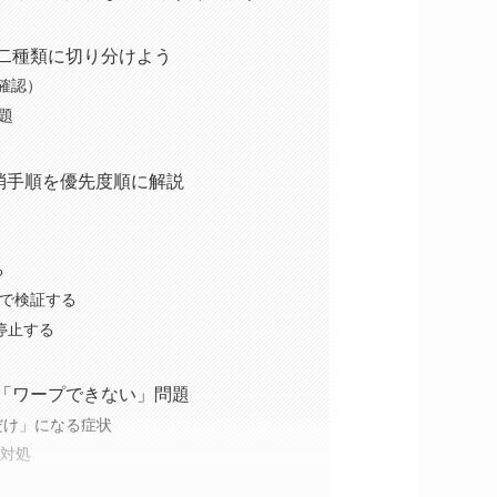
二種類に切り分けよう
確認）
題
消手順を優先度順に解説
る
えで検証する
停止する
「ワープできない」問題
だけ」になる症状
加対処