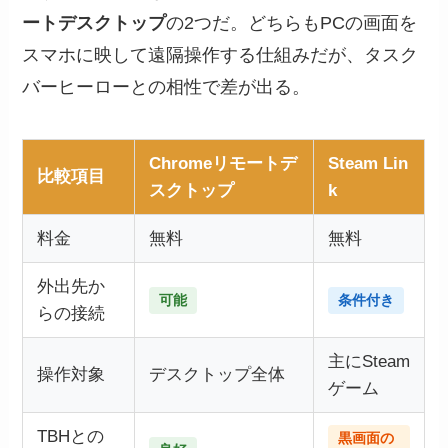
ートデスクトップ
の2つだ。どちらもPCの画面を
スマホに映して遠隔操作する仕組みだが、タスク
バーヒーローとの相性で差が出る。
Chromeリモートデ
Steam Lin
比較項目
スクトップ
k
料金
無料
無料
外出先か
可能
条件付き
らの接続
主にSteam
操作対象
デスクトップ全体
ゲーム
TBHとの
黒画面の