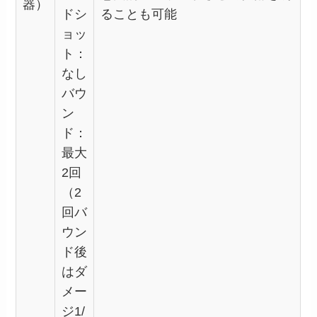
器）
ドシ
ることも可能
ョッ
ト：
なし
バウ
ン
ド：
最大
2回
（2
回バ
ウン
ド後
はダ
メー
ジ1/