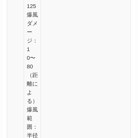
125
爆風
ダメ
ー
ジ：
1
0〜
80
（距
離に
よ
る）
爆風
範
囲：
半径