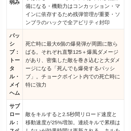
弱み
備になる・機動力はコンカッション・マ
インに依存するため残弾管理が重要・ソ
ンブラのハックで全アビリティ封印
パッ
シ
死亡時に最大6個の爆発弾が周囲に散ら
ブ：
ばる。それぞれ直撃125＋爆風ダメージ
トー
があり、密集した敵を巻き込むと大ダメ
タ
ージになる「死んでも爆発するパッシ
ル・
ブ」。チョークポイント内での死亡時に
メイ
特に強力
ヘム
サブ
ロー
敵をキルすると2.5秒間リロード速度と
ル：
移動速度が25%増加。連続キルで累積は
スペ
しないが効果時間は更新される。キルを