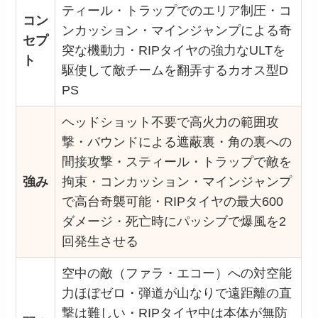
ティール・トラップでのエリア制圧・コ
コン
ンカッション・マインジャンプによる奇
セプ
突な機動力・RIPタイヤの強力なULTを
ト
駆使して敵チームを翻弄するカオス型D
PS
ヘッドショット不要で高火力の範囲攻
撃・バウンドによる遮蔽裏・角の裏への
間接攻撃・スティール・トラップで敵を
強み
拘束・コンカッション・マインジャンプ
で高台奇襲可能・RIPタイヤの最大600
ダメージ・死亡時にパッシブで爆風を2
回発生させる
空中の敵（ファラ・エコー）への対空能
力ほぼゼロ・弾道が山なりで遠距離の直
撃は難しい・RIPタイヤ中は本体が無防