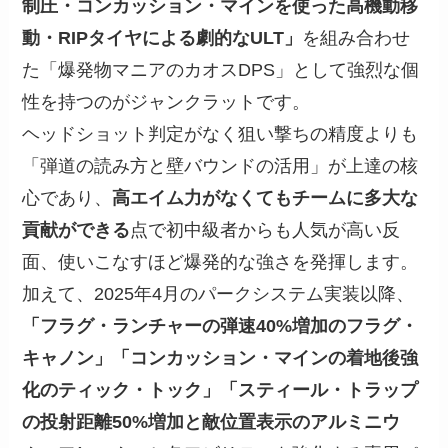
制圧・コンカッション・マインを使った高機動移
動・RIPタイヤによる劇的なULT」
を組み合わせ
た「爆発物マニアのカオスDPS」として強烈な個
性を持つのがジャンクラットです。
ヘッドショット判定がなく狙い撃ちの精度よりも
「弾道の読み方と壁バウンドの活用」が上達の核
心であり、
高エイム力がなくてもチームに多大な
貢献ができる
点で初中級者からも人気が高い反
面、使いこなすほど爆発的な強さを発揮します。
加えて、2025年4月のパークシステム実装以降、
「フラグ・ランチャーの弾速40%増加のフラグ・
キャノン」「コンカッション・マインの着地後強
化のティック・トック」「スティール・トラップ
の投射距離50%増加と敵位置表示のアルミニウ