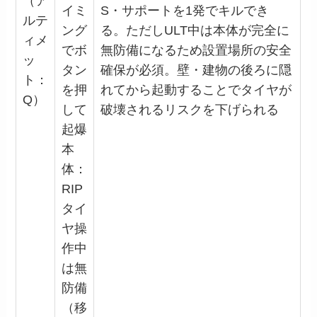
（ア
イミ
S・サポートを1発でキルでき
ルテ
ング
る。ただしULT中は本体が完全に
ィメ
でボ
無防備になるため設置場所の安全
ッ
タン
確保が必須。壁・建物の後ろに隠
ト：
を押
れてから起動することでタイヤが
Q）
して
破壊されるリスクを下げられる
起爆
本
体：
RIP
タイ
ヤ操
作中
は無
防備
（移