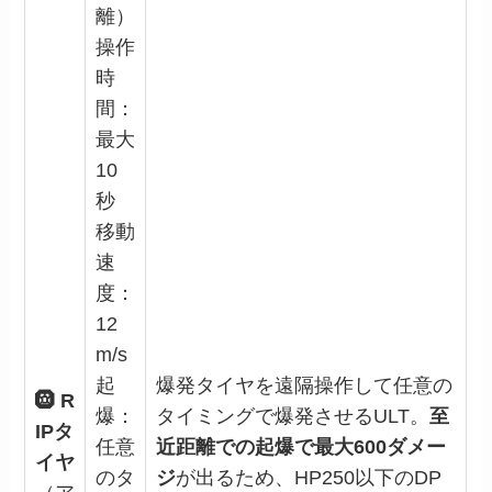
離）
操作
時
間：
最大
10
秒
移動
速
度：
12
m/s
起
爆発タイヤを遠隔操作して任意の
🛞 R
爆：
タイミングで爆発させるULT。
至
IPタ
任意
近距離での起爆で最大600ダメー
イヤ
のタ
ジ
が出るため、HP250以下のDP