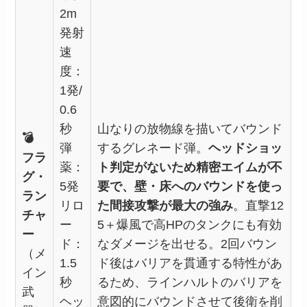
2m
発射
速
度：
1発/
0.6
秒
山なりの放物線を描いてバウンド
💣
弾
するグレネード弾。
ヘッドショッ
フラ
薬：
ト判定がないため精密エイムが不
グ・
5発
要で、壁・床へのバウンドを使っ
ラン
リロ
た間接攻撃が最大の強み
。直撃12
チャ
ー
5＋爆風で高HPのタンクにも有効
ー
ド：
なダメージを出せる。2回バウン
（メ
1.5
ド後はバリアを貫通する特性があ
イン
秒
るため、ラインハルトのバリアを
武
ヘッ
意図的にバウンドさせて後衛を削