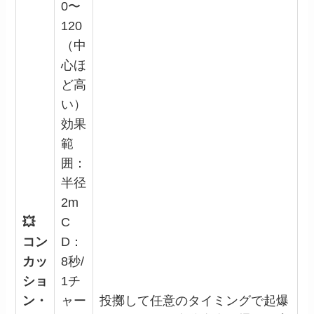
0〜
120
（中
心ほ
ど高
い）
効果
範
囲：
半径
2m
💥
C
コン
D：
カッ
8秒/
ショ
1チ
ン・
ャー
投擲して任意のタイミングで起爆