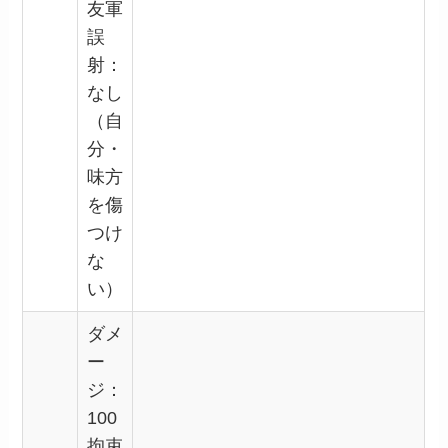
友軍
誤
射：
なし
（自
分・
味方
を傷
つけ
な
い）
ダメ
ー
ジ：
100
拘束