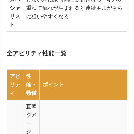
シャ
重ねて流れが生まれると連続キルがさら
リス
に狙いやすくなる
ト
全アビリティ性能一覧
アビ
性
リテ
能・
ポイント
ィ
数値
直撃
ダメ
ー
ジ：