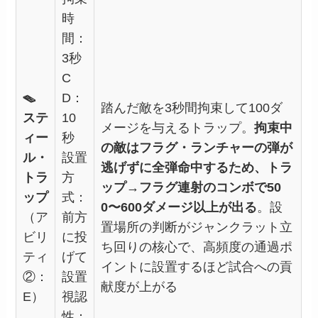
時
間：
3秒
C
🪤
D：
踏んだ敵を3秒間拘束して100ダ
ステ
10
メージを与えるトラップ。
拘束中
ィー
秒
の敵はフラグ・ランチャーの弾が
ル・
設置
逃げずに全弾命中するため、トラ
トラ
方
ップ→フラグ連射のコンボで50
ップ
式：
0〜600ダメージ以上が出る
。設
（ア
前方
置場所の判断がジャンクラット立
ビリ
に投
ち回りの核心で、高頻度の通過ポ
ティ
げて
イントに設置するほど試合への貢
②：
設置
献度が上がる
E）
視認
性：