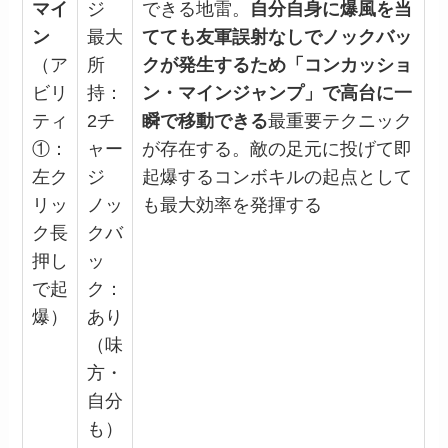
マイ
ジ
できる地雷。
自分自身に爆風を当
ン
最大
てても友軍誤射なしでノックバッ
（ア
所
クが発生するため「コンカッショ
ビリ
持：
ン・マインジャンプ」で高台に一
ティ
2チ
瞬で移動できる
最重要テクニック
①：
ャー
が存在する。敵の足元に投げて即
左ク
ジ
起爆するコンボキルの起点として
リッ
ノッ
も最大効率を発揮する
ク長
クバ
押し
ッ
で起
ク：
爆）
あり
（味
方・
自分
も）