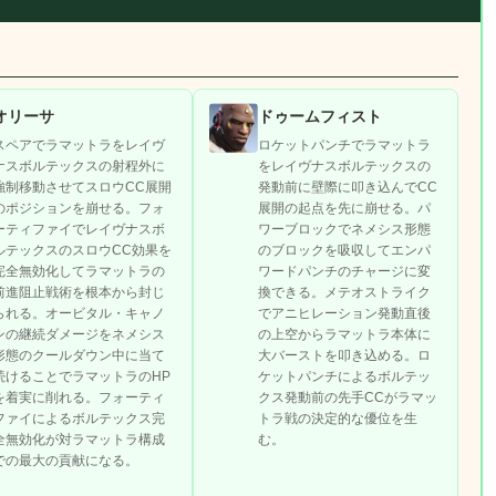
オリーサ
ドゥームフィスト
スペアでラマットラをレイヴ
ロケットパンチでラマットラ
ナスボルテックスの射程外に
をレイヴナスボルテックスの
強制移動させてスロウCC展開
発動前に壁際に叩き込んでCC
のポジションを崩せる。フォ
展開の起点を先に崩せる。パ
ーティファイでレイヴナスボ
ワーブロックでネメシス形態
ルテックスのスロウCC効果を
のブロックを吸収してエンパ
完全無効化してラマットラの
ワードパンチのチャージに変
前進阻止戦術を根本から封じ
換できる。メテオストライク
られる。オービタル・キャノ
でアニヒレーション発動直後
ンの継続ダメージをネメシス
の上空からラマットラ本体に
形態のクールダウン中に当て
大バーストを叩き込める。ロ
続けることでラマットラのHP
ケットパンチによるボルテッ
を着実に削れる。フォーティ
クス発動前の先手CCがラマッ
ファイによるボルテックス完
トラ戦の決定的な優位を生
全無効化が対ラマットラ構成
む。
での最大の貢献になる。