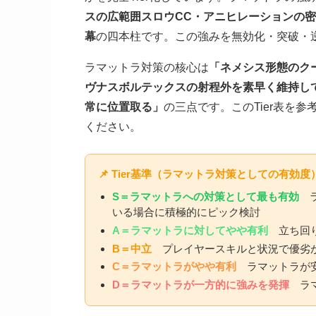
スの広範囲スロウCC・アニヒレーションの
幕
の四本柱です。この強みを無効化・突破・逆
ラマットラ対策の核心は
「ネメシス形態のク
ヴナスボルテックスの射程外を素早く維持し
常に位置取る」
の三点です。このTier表を
ください。
📌 Tier基準（ラマットラ対策としての有効度
S＝ラマットラへの対策として最も有効
ラ
いる場合に積極的にピック検討
A＝ラマットラに対してやや有利
立ち回り
B＝中立
プレイヤースキルと状況で優劣
C＝ラマットラがやや有利
ラマットラが安
D＝ラマットラが一方的に強みを発揮
ラマ