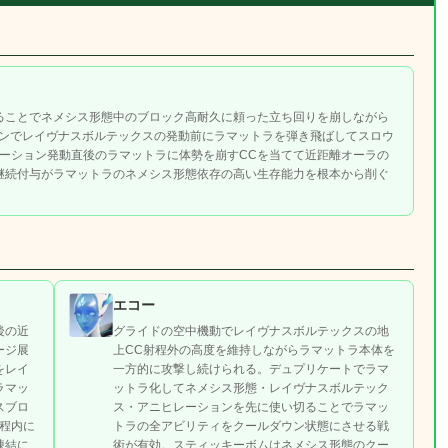
ることでネメシス形態中のブロック高耐久に頼った立ち回りを崩しながら
リンでレイヴナスボルテックスの発動前にラマットラを弾き飛ばしてスロウ
レーション発動直後のラマットラに体勢を崩すCCを当てて近距離オーラの
継続付与がラマットラのネメシス形態依存の高い生存能力を根本から削ぐ
エコー
後の近
グライドの空中機動でレイヴナスボルテックスの地
ージ展
上CC射程外の高度を維持しながらラマットラ本体を
をレイ
一方的に攻撃し続けられる。デュプリケートでラマ
ラマッ
ットラ化してネメシス形態・レイヴナスボルテック
スブロ
ス・アニヒレーションを先に使い切ることでラマッ
程内に
トラの全アビリティをクールダウン状態にさせる戦
凍結に
術が有効。スティッキーボムはネメシス形態のクー