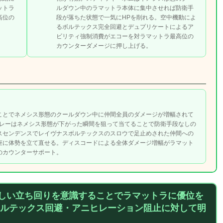
ットラ
ルダウン中のラマットラ本体に集中させれば防衛手
高位の
段が落ちた状態で一気にHPを削れる。空中機動によ
るボルテックス完全回避とデュプリケートによるア
ビリティ強制消費がエコーを対ラマットラ最高位の
カウンターダメージに押し上げる。
ことでネメシス形態のクールダウン中に仲間全員のダメージが増幅されて
ボレーはネメシス形態が下がった瞬間を狙って当てることで防衛手段なしの
スセンデンスでレイヴナスボルテックスのスロウで足止めされた仲間への
座に体勢を立て直せる。ディスコードによる全体ダメージ増幅がラマット
のカウンターサポート。
い立ち回りを意識することでラマットラに優位を
ルテックス回避・アニヒレーション阻止に対して明