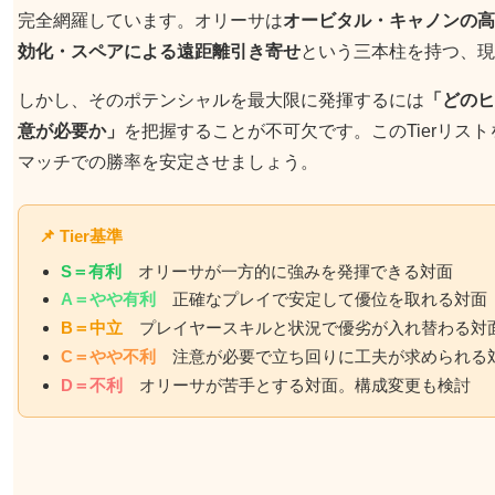
完全網羅しています。オリーサは
オービタル・キャノンの高
効化・スペアによる遠距離引き寄せ
という三本柱を持つ、現
しかし、そのポテンシャルを最大限に発揮するには
「どのヒ
意が必要か」
を把握することが不可欠です。このTierリス
マッチでの勝率を安定させましょう。
📌 Tier基準
S＝有利
オリーサが一方的に強みを発揮できる対面
A＝やや有利
正確なプレイで安定して優位を取れる対面
B＝中立
プレイヤースキルと状況で優劣が入れ替わる対
C＝やや不利
注意が必要で立ち回りに工夫が求められる
D＝不利
オリーサが苦手とする対面。構成変更も検討