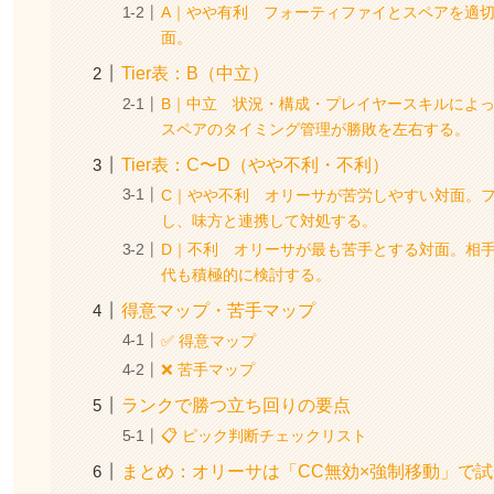
A｜やや有利 フォーティファイとスペアを適
面。
Tier表：B（中立）
B｜中立 状況・構成・プレイヤースキルによ
スペアのタイミング管理が勝敗を左右する。
Tier表：C〜D（やや不利・不利）
C｜やや不利 オリーサが苦労しやすい対面。
し、味方と連携して対処する。
D｜不利 オリーサが最も苦手とする対面。相
代も積極的に検討する。
得意マップ・苦手マップ
✅ 得意マップ
❌ 苦手マップ
ランクで勝つ立ち回りの要点
📋 ピック判断チェックリスト
まとめ：オリーサは「CC無効×強制移動」で