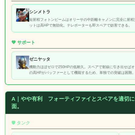
シンメトラ
短射程フォトンビームはオリーサの中距離キャノンに完全に射程
ットは高HPで無効化。テレポーターも即スペアで妨害できる。
💚 サポート
ゼニヤッタ
機動力ほぼゼロで250HPの低耐久。スペアで射線に引き出せば
の高HPがバッファーとして機能するため、単独での突破は困難
A｜
やや有利
フォーティファイとスペアを適切に
面。
🛡️ タンク