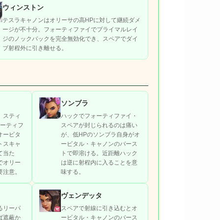
ウィンストン
テスラキャノンはオリーサの高HPに対して継続ダメ
ージが不十分。フォーティファイでプライマルレイ
ジのノックバックを完全無効化でき、スペアでダイ
ブ射程外に引き離せる。
ソンブラ
、スティ
ハックでフォーティファイ・
ォーティフ
スペアが封じられるのは痛い
オービタ
が、低HPのソンブラ自身がオ
トスキャ
ービタル・キャノンのバース
て当た
トで即溶ける。近距離ハック
でオリー
は逆に射程内に入ることを意
要注意。
味する。
ヴェンデッタ
るリーパ
スペアで射線に引き込むとオ
ば遮蔽か
ービタル・キャノンのバース