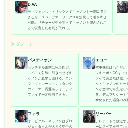
D.VA
ディフェンスマトリックスでキャノンを一部吸収で
きるが、スペアはマトリックスを無視して引き寄せ
可能。リチャージ中を狙ってキャノンを叩き込むこ
とで安定した有利が取れる。
⚔️ ダメージ
バスティオン
エコー
センチネル形態は完全固定。
空中機動は厄介だが
スペアで射線に引き出せばキ
ッキーボムCCをフ
ャノンが直撃し続ける。コン
ァイで完全無効化。
フィギュレーション：タンク
ル・キャノンのヒッ
のアーマー貫通もフォーティ
ンが空中でも安定し
ファイで一定軽減できる。
る。デュプリケート
サ化された場合のみ
ファラ
リーパー
オービタル・キャノンはプロ
テレポートで接近す
ジェクタイルが大きく空中の
ーにスペアを当てれ